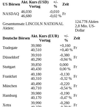
Akt. Kurs (USD)
+/-
US Börsen
Zeit
Vortag
%
46,030
-0,010
NASDAQ
Fr
46,680
-0,02 %
124.778 Aktien
Gesamtumsatz LINCOLN NATIONAL
2,8 Mio. US-
Aktien:
Dollar
Akt. Kurs (EUR)
+/-
Deutsche Börsen
Zeit
Vortag
%
39,980
+0,160
Tradegate
Fr
40,510
+0,40 %
39,910
-0,380
Düsseldorf
Fr
40,290
-0,94 %
39,850
0,000
Stuttgart
Fr
40,430
0,00 %
40,180
-0,130
Frankfurt
Fr
40,310
-0,32 %
40,490
-0,220
München
Fr
40,710
-0,54 %
39,980
-0,190
Hamburg
Fr
40,170
-0,47 %
39,990
-0,280
Xetra
Fr