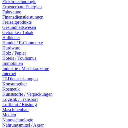
Elektrotechnologie
Erneuerbare Energien
Fahrzeuge
Finanzdienstleistungen
Freizeitprodukte
Gesundheitswesen
Getränke / Tabak
Halbleiter
Handel / E-Commerce
Hardware
Holz / Papier
Hotels / Tourismus
Immobilien
Industrie / Mischkonzerne
Internet
IT-Dienstleistungen
Konsumgüter
Kosmetik
Kunststoffe / Verpackungen
Logistik / Transport
Luftfahrt / Rüstung
Maschinenbau
Medien
Nanotechnologie
Nahrungsmittel / Agrar