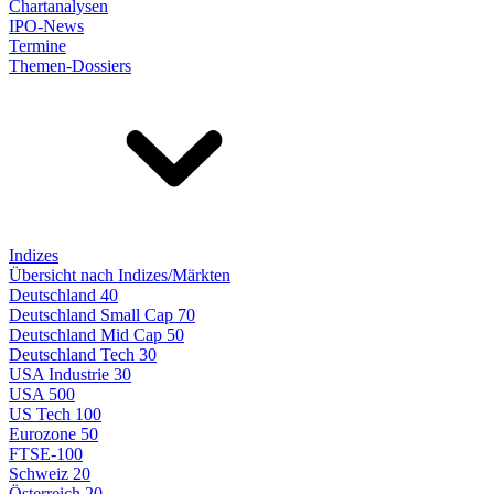
Chartanalysen
IPO-News
Termine
Themen-Dossiers
Indizes
Übersicht nach Indizes/Märkten
Deutschland 40
Deutschland Small Cap 70
Deutschland Mid Cap 50
Deutschland Tech 30
USA Industrie 30
USA 500
US Tech 100
Eurozone 50
FTSE-100
Schweiz 20
Österreich 20