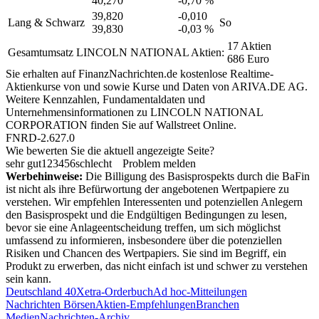
40,270
-0,70 %
39,820
-0,010
Lang & Schwarz
So
39,830
-0,03 %
17 Aktien
Gesamtumsatz LINCOLN NATIONAL Aktien:
686 Euro
Sie erhalten auf FinanzNachrichten.de kostenlose Realtime-
Aktienkurse von
und
sowie Kurse und Daten von
ARIVA.DE AG
.
Weitere Kennzahlen, Fundamentaldaten und
Unternehmensinformationen zu LINCOLN NATIONAL
CORPORATION finden Sie auf
Wallstreet Online
.
FNRD-2.627.0
Wie bewerten Sie die aktuell angezeigte Seite?
sehr gut
1
2
3
4
5
6
schlecht
Problem melden
Werbehinweise:
Die Billigung des Basisprospekts durch die BaFin
ist nicht als ihre Befürwortung der angebotenen Wertpapiere zu
verstehen. Wir empfehlen Interessenten und potenziellen Anlegern
den Basisprospekt und die Endgültigen Bedingungen zu lesen,
bevor sie eine Anlageentscheidung treffen, um sich möglichst
umfassend zu informieren, insbesondere über die potenziellen
Risiken und Chancen des Wertpapiers. Sie sind im Begriff, ein
Produkt zu erwerben, das nicht einfach ist und schwer zu verstehen
sein kann.
Deutschland 40
Xetra-Orderbuch
Ad hoc-Mitteilungen
Nachrichten Börsen
Aktien-Empfehlungen
Branchen
Medien
Nachrichten-Archiv