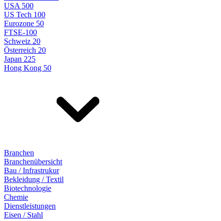
USA 500
US Tech 100
Eurozone 50
FTSE-100
Schweiz 20
Österreich 20
Japan 225
Hong Kong 50
Branchen
Branchenübersicht
Bau / Infrastrukur
Bekleidung / Textil
Biotechnologie
Chemie
Dienstleistungen
Eisen / Stahl