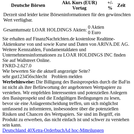
Akt. Kurs (EUR)
+/-
Deutsche Börsen
Zeit
Vortag
%
Derzeit sind leider keine Börseninformationen für den gewünschten
Wert verfügbar.
0 Aktien
Gesamtumsatz LOAR HOLDINGS Aktien:
0 Euro
Sie erhalten auf FinanzNachrichten.de kostenlose Realtime-
Aktienkurse von
und
sowie Kurse und Daten von
ARIVA.DE AG
.
Weitere Kennzahlen, Fundamentaldaten und
Unternehmensinformationen zu LOAR HOLDINGS INC finden
Sie auf
Wallstreet Online
.
FNRD-2.627.0
Wie bewerten Sie die aktuell angezeigte Seite?
sehr gut
1
2
3
4
5
6
schlecht
Problem melden
Werbehinweise:
Die Billigung des Basisprospekts durch die BaFin
ist nicht als ihre Befürwortung der angebotenen Wertpapiere zu
verstehen. Wir empfehlen Interessenten und potenziellen Anlegern
den Basisprospekt und die Endgültigen Bedingungen zu lesen,
bevor sie eine Anlageentscheidung treffen, um sich möglichst
umfassend zu informieren, insbesondere über die potenziellen
Risiken und Chancen des Wertpapiers. Sie sind im Begriff, ein
Produkt zu erwerben, das nicht einfach ist und schwer zu verstehen
sein kann.
Deutschland 40
Xetra-Orderbuch
Ad hoc-Mitteilungen