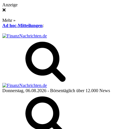
Anzeige
❌
Mehr »
Ad hoc-Mitteilungen
:
Donnerstag, 06.08.2026
- Börsentäglich über 12.000 News