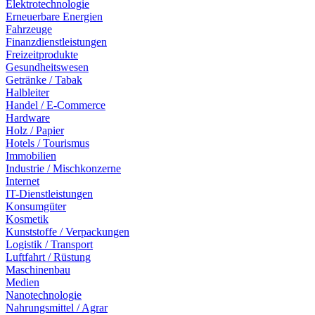
Elektrotechnologie
Erneuerbare Energien
Fahrzeuge
Finanzdienstleistungen
Freizeitprodukte
Gesundheitswesen
Getränke / Tabak
Halbleiter
Handel / E-Commerce
Hardware
Holz / Papier
Hotels / Tourismus
Immobilien
Industrie / Mischkonzerne
Internet
IT-Dienstleistungen
Konsumgüter
Kosmetik
Kunststoffe / Verpackungen
Logistik / Transport
Luftfahrt / Rüstung
Maschinenbau
Medien
Nanotechnologie
Nahrungsmittel / Agrar