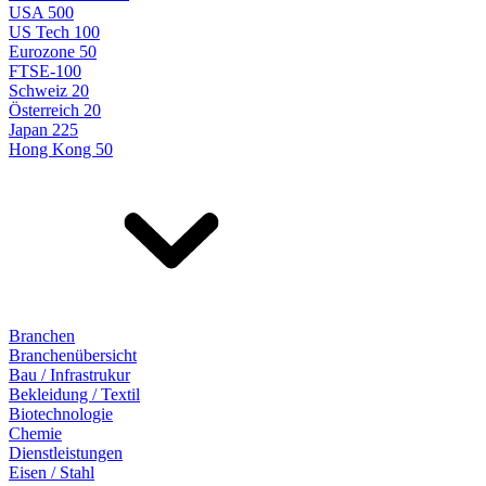
USA 500
US Tech 100
Eurozone 50
FTSE-100
Schweiz 20
Österreich 20
Japan 225
Hong Kong 50
Branchen
Branchenübersicht
Bau / Infrastrukur
Bekleidung / Textil
Biotechnologie
Chemie
Dienstleistungen
Eisen / Stahl