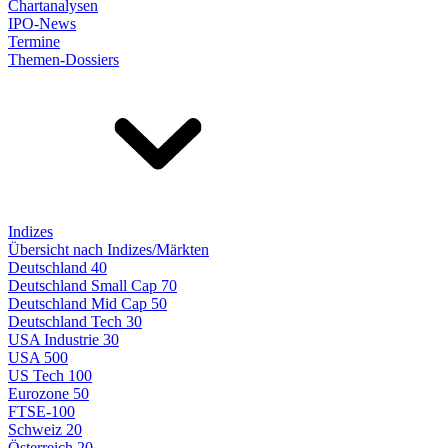
Chartanalysen
IPO-News
Termine
Themen-Dossiers
Indizes
Übersicht nach Indizes/Märkten
Deutschland 40
Deutschland Small Cap 70
Deutschland Mid Cap 50
Deutschland Tech 30
USA Industrie 30
USA 500
US Tech 100
Eurozone 50
FTSE-100
Schweiz 20
Österreich 20