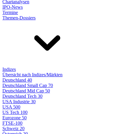
Chartanalysen
IPO-News
Termine
Themen-Dossiers
Indizes
Übersicht nach Indizes/Märkten
Deutschland 40
Deutschland Small Cap 70
Deutschland Mid Cap 50
Deutschland Tech 30
USA Industrie 30
USA 500
US Tech 100
Eurozone 50
FTSE-100
Schweiz 20
Österreich 20