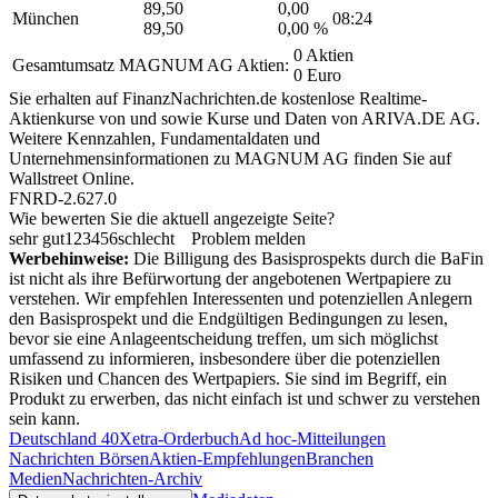
89,50
0,00
München
08:24
89,50
0,00 %
0 Aktien
Gesamtumsatz MAGNUM AG Aktien:
0 Euro
Sie erhalten auf FinanzNachrichten.de kostenlose Realtime-
Aktienkurse von
und
sowie Kurse und Daten von
ARIVA.DE AG
.
Weitere Kennzahlen, Fundamentaldaten und
Unternehmensinformationen zu MAGNUM AG finden Sie auf
Wallstreet Online
.
FNRD-2.627.0
Wie bewerten Sie die aktuell angezeigte Seite?
sehr gut
1
2
3
4
5
6
schlecht
Problem melden
Werbehinweise:
Die Billigung des Basisprospekts durch die BaFin
ist nicht als ihre Befürwortung der angebotenen Wertpapiere zu
verstehen. Wir empfehlen Interessenten und potenziellen Anlegern
den Basisprospekt und die Endgültigen Bedingungen zu lesen,
bevor sie eine Anlageentscheidung treffen, um sich möglichst
umfassend zu informieren, insbesondere über die potenziellen
Risiken und Chancen des Wertpapiers. Sie sind im Begriff, ein
Produkt zu erwerben, das nicht einfach ist und schwer zu verstehen
sein kann.
Deutschland 40
Xetra-Orderbuch
Ad hoc-Mitteilungen
Nachrichten Börsen
Aktien-Empfehlungen
Branchen
Medien
Nachrichten-Archiv