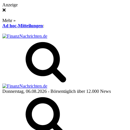
Anzeige
❌
Mehr »
Ad hoc-Mitteilungen
:
Donnerstag, 06.08.2026
- Börsentäglich über 12.000 News