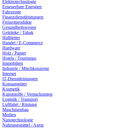
Elektrotechnologie
Erneuerbare Energien
Fahrzeuge
Finanzdienstleistungen
Freizeitprodukte
Gesundheitswesen
Getränke / Tabak
Halbleiter
Handel / E-Commerce
Hardware
Holz / Papier
Hotels / Tourismus
Immobilien
Industrie / Mischkonzerne
Internet
IT-Dienstleistungen
Konsumgüter
Kosmetik
Kunststoffe / Verpackungen
Logistik / Transport
Luftfahrt / Rüstung
Maschinenbau
Medien
Nanotechnologie
Nahrungsmittel / Agrar