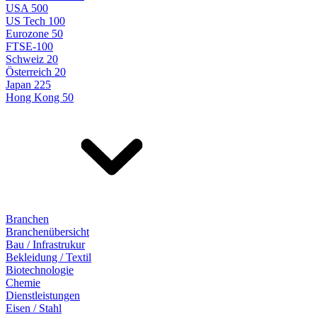
USA 500
US Tech 100
Eurozone 50
FTSE-100
Schweiz 20
Österreich 20
Japan 225
Hong Kong 50
Branchen
Branchenübersicht
Bau / Infrastrukur
Bekleidung / Textil
Biotechnologie
Chemie
Dienstleistungen
Eisen / Stahl