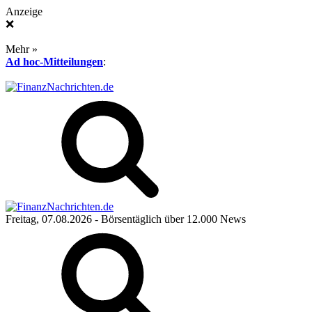
Anzeige
❌
Mehr »
Ad hoc-Mitteilungen
:
Freitag, 07.08.2026
- Börsentäglich über 12.000 News