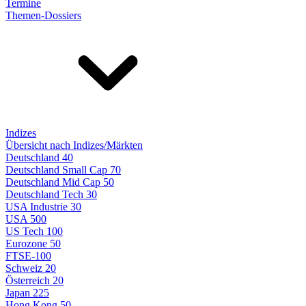
Termine
Themen-Dossiers
Indizes
Übersicht nach Indizes/Märkten
Deutschland 40
Deutschland Small Cap 70
Deutschland Mid Cap 50
Deutschland Tech 30
USA Industrie 30
USA 500
US Tech 100
Eurozone 50
FTSE-100
Schweiz 20
Österreich 20
Japan 225
Hong Kong 50