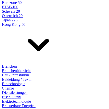
Eurozone 50
FTSE-100
Schweiz 20
Österreich 20
Japan 225
Hong Kong 50
Branchen
Branchenübersicht
Bau / Infrastrukur
Bekleidung / Textil
Biotechnologie
Chemie
Dienstleistungen
Eisen / Stahl
Elektrotechnologie
Erneuerbare Energien