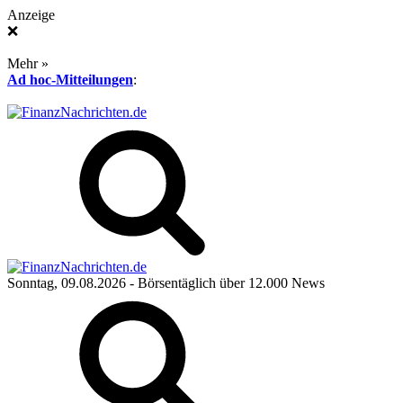
Anzeige
❌
Mehr »
Ad hoc-Mitteilungen
:
Sonntag, 09.08.2026
- Börsentäglich über 12.000 News