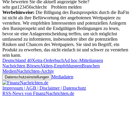
Wie bewerten Sie die aktuell angezeigte Seite?
sehr gut
1
2
3
4
5
6
schlecht
Problem melden
Werbehinweise:
Die Billigung des Basisprospekts durch die BaFin
ist nicht als ihre Befürwortung der angebotenen Wertpapiere zu
verstehen. Wir empfehlen Interessenten und potenziellen Anlegern
den Basisprospekt und die Endgültigen Bedingungen zu lesen,
bevor sie eine Anlageentscheidung treffen, um sich möglichst
umfassend zu informieren, insbesondere über die potenziellen
Risiken und Chancen des Wertpapiers. Sie sind im Begriff, ein
Produkt zu erwerben, das nicht einfach ist und schwer zu verstehen
sein kann.
Deutschland 40
Xetra-Orderbuch
Ad hoc-Mitteilungen
Nachrichten Börsen
Aktien-Empfehlungen
Branchen
Medien
Nachrichten-Archiv
Mediadaten
Datenschutzeinstellungen
Impressum | AGB | Disclaimer | Datenschutz
RSS-News von FinanzNachrichten.de