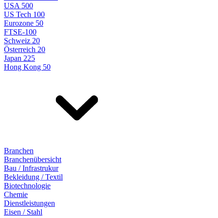
USA 500
US Tech 100
Eurozone 50
FTSE-100
Schweiz 20
Österreich 20
Japan 225
Hong Kong 50
Branchen
Branchenübersicht
Bau / Infrastrukur
Bekleidung / Textil
Biotechnologie
Chemie
Dienstleistungen
Eisen / Stahl