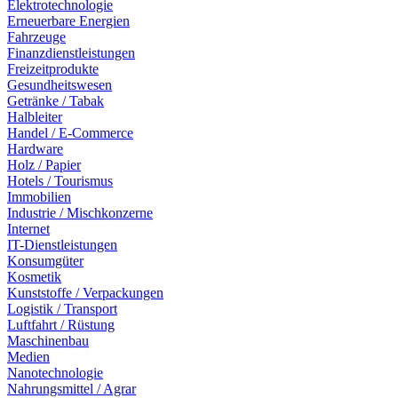
Elektrotechnologie
Erneuerbare Energien
Fahrzeuge
Finanzdienstleistungen
Freizeitprodukte
Gesundheitswesen
Getränke / Tabak
Halbleiter
Handel / E-Commerce
Hardware
Holz / Papier
Hotels / Tourismus
Immobilien
Industrie / Mischkonzerne
Internet
IT-Dienstleistungen
Konsumgüter
Kosmetik
Kunststoffe / Verpackungen
Logistik / Transport
Luftfahrt / Rüstung
Maschinenbau
Medien
Nanotechnologie
Nahrungsmittel / Agrar