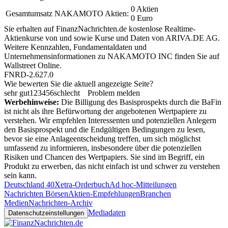
0 Aktien
Gesamtumsatz NAKAMOTO Aktien:
0 Euro
Sie erhalten auf FinanzNachrichten.de kostenlose Realtime-
Aktienkurse von
und
sowie Kurse und Daten von
ARIVA.DE AG
.
Weitere Kennzahlen, Fundamentaldaten und
Unternehmensinformationen zu NAKAMOTO INC finden Sie auf
Wallstreet Online
.
FNRD-2.627.0
Wie bewerten Sie die aktuell angezeigte Seite?
sehr gut
1
2
3
4
5
6
schlecht
Problem melden
Werbehinweise:
Die Billigung des Basisprospekts durch die BaFin
ist nicht als ihre Befürwortung der angebotenen Wertpapiere zu
verstehen. Wir empfehlen Interessenten und potenziellen Anlegern
den Basisprospekt und die Endgültigen Bedingungen zu lesen,
bevor sie eine Anlageentscheidung treffen, um sich möglichst
umfassend zu informieren, insbesondere über die potenziellen
Risiken und Chancen des Wertpapiers. Sie sind im Begriff, ein
Produkt zu erwerben, das nicht einfach ist und schwer zu verstehen
sein kann.
Deutschland 40
Xetra-Orderbuch
Ad hoc-Mitteilungen
Nachrichten Börsen
Aktien-Empfehlungen
Branchen
Medien
Nachrichten-Archiv
Mediadaten
Datenschutzeinstellungen