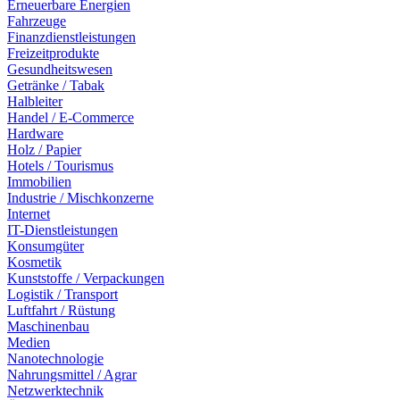
Erneuerbare Energien
Fahrzeuge
Finanzdienstleistungen
Freizeitprodukte
Gesundheitswesen
Getränke / Tabak
Halbleiter
Handel / E-Commerce
Hardware
Holz / Papier
Hotels / Tourismus
Immobilien
Industrie / Mischkonzerne
Internet
IT-Dienstleistungen
Konsumgüter
Kosmetik
Kunststoffe / Verpackungen
Logistik / Transport
Luftfahrt / Rüstung
Maschinenbau
Medien
Nanotechnologie
Nahrungsmittel / Agrar
Netzwerktechnik