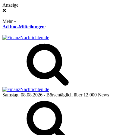
Anzeige
❌
Mehr »
Ad hoc-Mitteilungen
:
Samstag, 08.08.2026
- Börsentäglich über 12.000 News