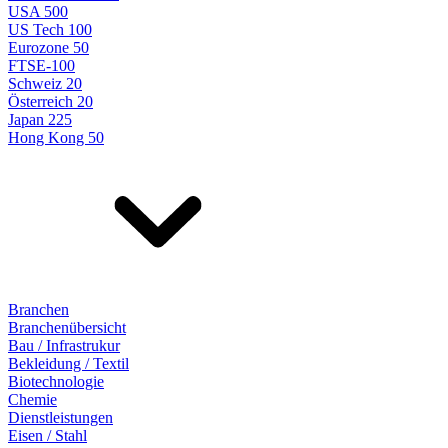
USA 500
US Tech 100
Eurozone 50
FTSE-100
Schweiz 20
Österreich 20
Japan 225
Hong Kong 50
Branchen
Branchenübersicht
Bau / Infrastrukur
Bekleidung / Textil
Biotechnologie
Chemie
Dienstleistungen
Eisen / Stahl