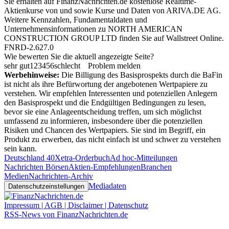
Sie erhalten auf FinanzNachrichten.de kostenlose Realtime-
Aktienkurse von
und
sowie Kurse und Daten von
ARIVA.DE AG
.
Weitere Kennzahlen, Fundamentaldaten und
Unternehmensinformationen zu NORTH AMERICAN
CONSTRUCTION GROUP LTD finden Sie auf
Wallstreet Online
.
FNRD-2.627.0
Wie bewerten Sie die aktuell angezeigte Seite?
sehr gut
1
2
3
4
5
6
schlecht
Problem melden
Werbehinweise:
Die Billigung des Basisprospekts durch die BaFin
ist nicht als ihre Befürwortung der angebotenen Wertpapiere zu
verstehen. Wir empfehlen Interessenten und potenziellen Anlegern
den Basisprospekt und die Endgültigen Bedingungen zu lesen,
bevor sie eine Anlageentscheidung treffen, um sich möglichst
umfassend zu informieren, insbesondere über die potenziellen
Risiken und Chancen des Wertpapiers. Sie sind im Begriff, ein
Produkt zu erwerben, das nicht einfach ist und schwer zu verstehen
sein kann.
Deutschland 40
Xetra-Orderbuch
Ad hoc-Mitteilungen
Nachrichten Börsen
Aktien-Empfehlungen
Branchen
Medien
Nachrichten-Archiv
Mediadaten
Datenschutzeinstellungen
Impressum | AGB | Disclaimer | Datenschutz
RSS-News von FinanzNachrichten.de