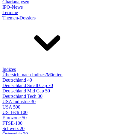
Chartanalysen
IPO-News
Termine
Themen-Dossiers
Indizes
Übersicht nach Indizes/Märkten
Deutschland 40
Deutschland Small Cap 70
Deutschland Mid Cap 50
Deutschland Tech 30
USA Industrie 30
USA 500
US Tech 100
Eurozone 50
FTSE-100
Schweiz 20
Österreich 20