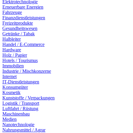
Elektrotechnologie
Erneuerbare Energien
Fahrzeuge
Finanzdienstleistungen
Freizeitprodukte
Gesundheitswesen
Getränke / Tabak
Halbleiter
Handel / E-Commerce
Hardware
Holz / Papier
Hotels / Tourismus
Immobilien
Industrie / Mischkonzerne
Internet
IT-Dienstleistungen
Konsumgüter
Kosmetik
Kunststoffe / Verpackungen
Logistik / Transport
Luftfahrt / Rüstung
Maschinenbau
Medien
Nanotechnologie
Nahrungsmittel / Agrar