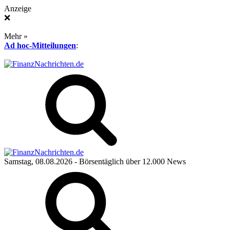
Anzeige
❌
Mehr »
Ad hoc-Mitteilungen
:
Samstag, 08.08.2026
- Börsentäglich über 12.000 News