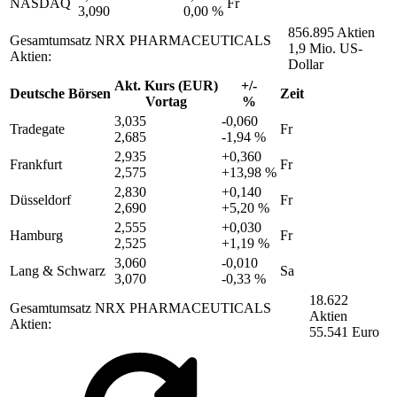
NASDAQ
Fr
3,090
0,00 %
856.895 Aktien
Gesamtumsatz NRX PHARMACEUTICALS
1,9 Mio. US-
Aktien:
Dollar
Akt. Kurs (EUR)
+/-
Deutsche Börsen
Zeit
Vortag
%
3,035
-0,060
Tradegate
Fr
2,685
-1,94 %
2,935
+0,360
Frankfurt
Fr
2,575
+13,98 %
2,830
+0,140
Düsseldorf
Fr
2,690
+5,20 %
2,555
+0,030
Hamburg
Fr
2,525
+1,19 %
3,060
-0,010
Lang & Schwarz
Sa
3,070
-0,33 %
18.622
Gesamtumsatz NRX PHARMACEUTICALS
Aktien
Aktien:
55.541 Euro