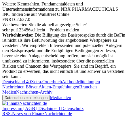
Weitere Kennzahlen, Fundamentaldaten und
Unternehmensinformationen zu NRX PHARMACEUTICALS
INC finden Sie auf
Wallstreet Online
.
FNRD-2.627.0
Wie bewerten Sie die aktuell angezeigte Seite?
sehr gut
1
2
3
4
5
6
schlecht
Problem melden
Werbehinweise:
Die Billigung des Basisprospekts durch die BaFin
ist nicht als ihre Befürwortung der angebotenen Wertpapiere zu
verstehen. Wir empfehlen Interessenten und potenziellen Anlegern
den Basisprospekt und die Endgültigen Bedingungen zu lesen,
bevor sie eine Anlageentscheidung treffen, um sich möglichst
umfassend zu informieren, insbesondere über die potenziellen
Risiken und Chancen des Wertpapiers. Sie sind im Begriff, ein
Produkt zu erwerben, das nicht einfach ist und schwer zu verstehen
sein kann.
Deutschland 40
Xetra-Orderbuch
Ad hoc-Mitteilungen
Nachrichten Börsen
Aktien-Empfehlungen
Branchen
Medien
Nachrichten-Archiv
Mediadaten
Datenschutzeinstellungen
Impressum | AGB | Disclaimer | Datenschutz
RSS-News von FinanzNachrichten.de