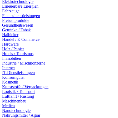
Elektrotechnologie
Erneuerbare Energien
Fahrzeuge
Finanzdienstleistungen
Freizeitprodukte
Gesundheitswesen
Getränke / Tabak
Halbleiter
Handel / E-Commerce
Hardware
Holz / Papier
Hotels / Tourismus
Immobilien
Industrie / Mischkonzerne
Internet
IT-Dienstleistungen
Konsumgüter
Kosmetik
Kunststoffe / Verpackungen
Logistik / Transport
Luftfahrt / Rüstung
Maschinenbau
Medien
Nanotechnologie
Nahrungsmittel / Agrar