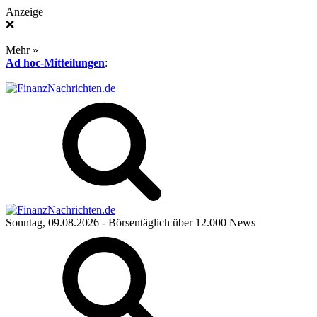
Anzeige
❌
Mehr »
Ad hoc-Mitteilungen
:
Sonntag, 09.08.2026
- Börsentäglich über 12.000 News