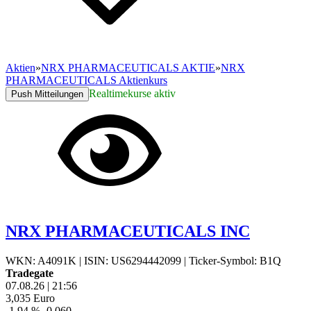
Aktien
»
NRX PHARMACEUTICALS AKTIE
»
NRX
PHARMACEUTICALS Aktienkurs
Realtimekurse aktiv
Push Mitteilungen
NRX PHARMACEUTICALS INC
WKN: A4091K
|
ISIN: US6294442099
|
Ticker-Symbol: B1Q
Tradegate
07.08.26
|
21:56
3,035
Euro
-1,94 %
-0,060