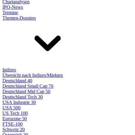
Chartanalysen
IPO-News
Termine
Themen-Dossiers
Indizes
Übersicht nach Indizes/Märkten
Deutschland 40
Deutschland Small Cap 70
Deutschland Mid Cap 50
Deutschland Tech 30
USA Industrie 30
USA 500
US Tech 100
Eurozone 50
FTSE-100
Schweiz 20
Österreich 20