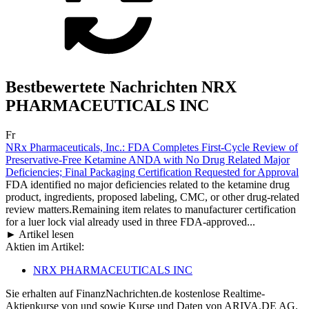
Bestbewertete Nachrichten NRX
PHARMACEUTICALS INC
Fr
NRx Pharmaceuticals, Inc.: FDA Completes First-Cycle Review of
Preservative-Free Ketamine ANDA with No Drug Related Major
Deficiencies; Final Packaging Certification Requested for Approval
FDA identified no major deficiencies related to the ketamine drug
product, ingredients, proposed labeling, CMC, or other drug-related
review matters.Remaining item relates to manufacturer certification
for a luer lock vial already used in three FDA-approved...
► Artikel lesen
Aktien im Artikel:
NRX PHARMACEUTICALS INC
Sie erhalten auf FinanzNachrichten.de kostenlose Realtime-
Aktienkurse von
und
sowie Kurse und Daten von
ARIVA.DE AG
.