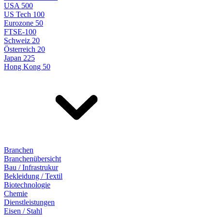
USA 500
US Tech 100
Eurozone 50
FTSE-100
Schweiz 20
Österreich 20
Japan 225
Hong Kong 50
Branchen
Branchenübersicht
Bau / Infrastrukur
Bekleidung / Textil
Biotechnologie
Chemie
Dienstleistungen
Eisen / Stahl