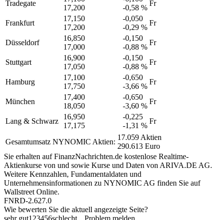
Tradegate
Fr
17,200
-0,58 %
17,150
-0,050
Frankfurt
Fr
17,200
-0,29 %
16,850
-0,150
Düsseldorf
Fr
17,000
-0,88 %
16,900
-0,150
Stuttgart
Fr
17,050
-0,88 %
17,100
-0,650
Hamburg
Fr
17,750
-3,66 %
17,400
-0,650
München
Fr
18,050
-3,60 %
16,950
-0,225
Lang & Schwarz
Fr
17,175
-1,31 %
17.059 Aktien
Gesamtumsatz NYNOMIC Aktien:
290.613 Euro
Sie erhalten auf FinanzNachrichten.de kostenlose Realtime-
Aktienkurse von
und
sowie Kurse und Daten von
ARIVA.DE AG
.
Weitere Kennzahlen, Fundamentaldaten und
Unternehmensinformationen zu NYNOMIC AG finden Sie auf
Wallstreet Online
.
FNRD-2.627.0
Wie bewerten Sie die aktuell angezeigte Seite?
sehr gut
1
2
3
4
5
6
schlecht
Problem melden