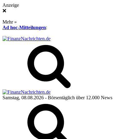
Anzeige
❌
Mehr »
Ad hoc-Mitteilungen
:
Samstag, 08.08.2026
- Börsentäglich über 12.000 News