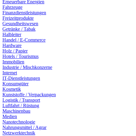
Erneuerbare Energien
Fahrzeuge
Finanzdienstleistungen
Freizeitprodukte
Gesundheitswesen
Getränke / Tabak
Halbleiter
Handel / E-Commerce
Hardware
Holz / Papier
Hotels / Tourismus
Immobilien
Industrie / Mischkonzerne
Internet
IT-Dienstleistungen
Konsumgüter
Kosmetik
Kunststoffe / Verpackungen
Logistik / Transport
Luftfahrt / Rüstung
Maschinenbau
Medien
Nanotechnologie
Nahrungsmittel / Agrar
Netzwerktechnik