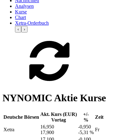
Nachrichten
Analysen
Kurse
Chart
Xetra-Orderbuch
‹
›
NYNOMIC Aktie Kurse
Akt. Kurs (EUR)
+/-
Deutsche Börsen
Zeit
Vortag
%
16,950
-0,950
Xetra
Fr
17,900
-5,31 %
17,100
-0,100