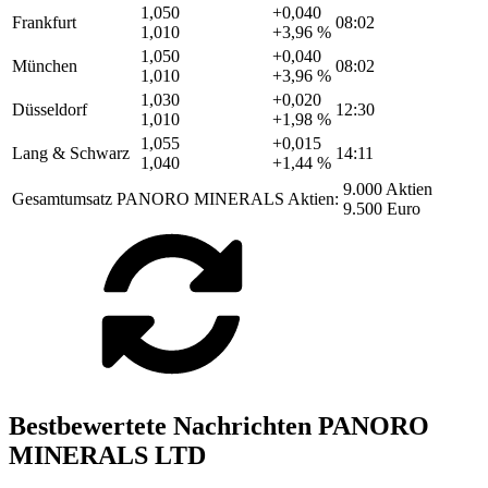
1,050
+0,040
Frankfurt
08:02
1,010
+3,96 %
1,050
+0,040
München
08:02
1,010
+3,96 %
1,030
+0,020
Düsseldorf
12:30
1,010
+1,98 %
1,055
+0,015
Lang & Schwarz
14:11
1,040
+1,44 %
9.000 Aktien
Gesamtumsatz PANORO MINERALS Aktien:
9.500 Euro
Bestbewertete Nachrichten PANORO
MINERALS LTD