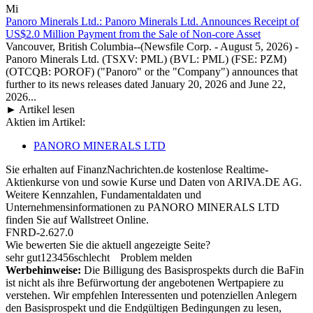
Mi
Panoro Minerals Ltd.: Panoro Minerals Ltd. Announces Receipt of
US$2.0 Million Payment from the Sale of Non-core Asset
Vancouver, British Columbia--(Newsfile Corp. - August 5, 2026) -
Panoro Minerals Ltd. (TSXV: PML) (BVL: PML) (FSE: PZM)
(OTCQB: POROF) ("Panoro" or the "Company") announces that
further to its news releases dated January 20, 2026 and June 22,
2026...
► Artikel lesen
Aktien im Artikel:
PANORO MINERALS LTD
Sie erhalten auf FinanzNachrichten.de kostenlose Realtime-
Aktienkurse von
und
sowie Kurse und Daten von
ARIVA.DE AG
.
Weitere Kennzahlen, Fundamentaldaten und
Unternehmensinformationen zu PANORO MINERALS LTD
finden Sie auf
Wallstreet Online
.
FNRD-2.627.0
Wie bewerten Sie die aktuell angezeigte Seite?
sehr gut
1
2
3
4
5
6
schlecht
Problem melden
Werbehinweise:
Die Billigung des Basisprospekts durch die BaFin
ist nicht als ihre Befürwortung der angebotenen Wertpapiere zu
verstehen. Wir empfehlen Interessenten und potenziellen Anlegern
den Basisprospekt und die Endgültigen Bedingungen zu lesen,