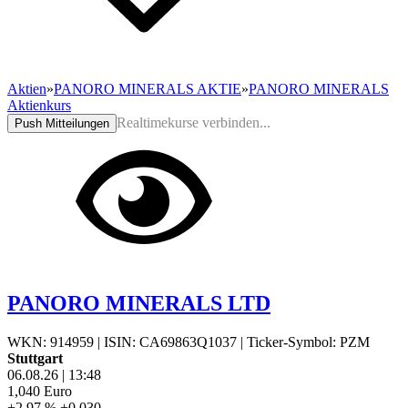
Aktien
»
PANORO MINERALS AKTIE
»
PANORO MINERALS
Aktienkurs
Realtimekurse verbinden...
Push Mitteilungen
PANORO MINERALS LTD
WKN: 914959
|
ISIN: CA69863Q1037
|
Ticker-Symbol: PZM
Stuttgart
06.08.26
|
13:48
1,040
Euro
+2,97 %
+0,030