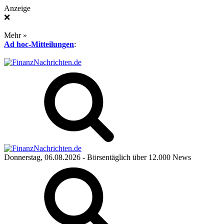
Anzeige
❌
Mehr »
Ad hoc-Mitteilungen
:
Donnerstag, 06.08.2026
- Börsentäglich über 12.000 News