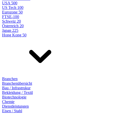
USA 500
US Tech 100
Eurozone 50
FTSE-100
Schweiz 20
Österreich 20
Japan 225
Hong Kong 50
Branchen
Branchenübersicht
Bau / Infrastrukur
Bekleidung / Textil
Biotechnologie
Chemie
Dienstleistungen
Eisen / Stahl