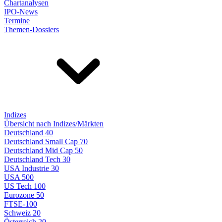
Chartanalysen
IPO-News
Termine
Themen-Dossiers
Indizes
Übersicht nach Indizes/Märkten
Deutschland 40
Deutschland Small Cap 70
Deutschland Mid Cap 50
Deutschland Tech 30
USA Industrie 30
USA 500
US Tech 100
Eurozone 50
FTSE-100
Schweiz 20
Österreich 20