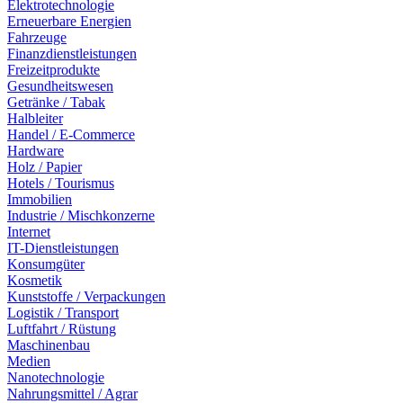
Elektrotechnologie
Erneuerbare Energien
Fahrzeuge
Finanzdienstleistungen
Freizeitprodukte
Gesundheitswesen
Getränke / Tabak
Halbleiter
Handel / E-Commerce
Hardware
Holz / Papier
Hotels / Tourismus
Immobilien
Industrie / Mischkonzerne
Internet
IT-Dienstleistungen
Konsumgüter
Kosmetik
Kunststoffe / Verpackungen
Logistik / Transport
Luftfahrt / Rüstung
Maschinenbau
Medien
Nanotechnologie
Nahrungsmittel / Agrar