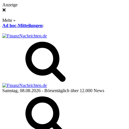
Anzeige
❌
Mehr »
Ad hoc-Mitteilungen
:
Samstag, 08.08.2026
- Börsentäglich über 12.000 News