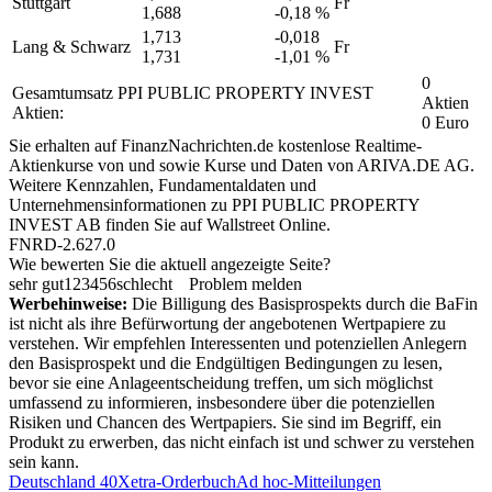
Stuttgart
Fr
1,688
-0,18 %
1,713
-0,018
Lang & Schwarz
Fr
1,731
-1,01 %
0
Gesamtumsatz PPI PUBLIC PROPERTY INVEST
Aktien
Aktien:
0 Euro
Sie erhalten auf FinanzNachrichten.de kostenlose Realtime-
Aktienkurse von
und
sowie Kurse und Daten von
ARIVA.DE AG
.
Weitere Kennzahlen, Fundamentaldaten und
Unternehmensinformationen zu PPI PUBLIC PROPERTY
INVEST AB finden Sie auf
Wallstreet Online
.
FNRD-2.627.0
Wie bewerten Sie die aktuell angezeigte Seite?
sehr gut
1
2
3
4
5
6
schlecht
Problem melden
Werbehinweise:
Die Billigung des Basisprospekts durch die BaFin
ist nicht als ihre Befürwortung der angebotenen Wertpapiere zu
verstehen. Wir empfehlen Interessenten und potenziellen Anlegern
den Basisprospekt und die Endgültigen Bedingungen zu lesen,
bevor sie eine Anlageentscheidung treffen, um sich möglichst
umfassend zu informieren, insbesondere über die potenziellen
Risiken und Chancen des Wertpapiers. Sie sind im Begriff, ein
Produkt zu erwerben, das nicht einfach ist und schwer zu verstehen
sein kann.
Deutschland 40
Xetra-Orderbuch
Ad hoc-Mitteilungen