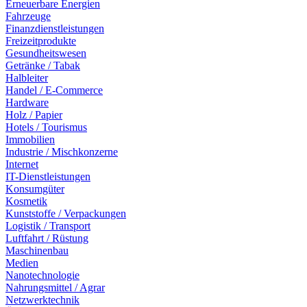
Erneuerbare Energien
Fahrzeuge
Finanzdienstleistungen
Freizeitprodukte
Gesundheitswesen
Getränke / Tabak
Halbleiter
Handel / E-Commerce
Hardware
Holz / Papier
Hotels / Tourismus
Immobilien
Industrie / Mischkonzerne
Internet
IT-Dienstleistungen
Konsumgüter
Kosmetik
Kunststoffe / Verpackungen
Logistik / Transport
Luftfahrt / Rüstung
Maschinenbau
Medien
Nanotechnologie
Nahrungsmittel / Agrar
Netzwerktechnik