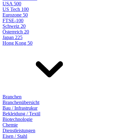
USA 500
US Tech 100
Eurozone 50
FTSE-100
Schweiz 20
Österreich 20
Japan 225
Hong Kong 50
Branchen
Branchenübersicht
Bau / Infrastrukur
Bekleidung / Textil
Biotechnologie
Chemie
Dienstleistungen
Eisen / Stahl