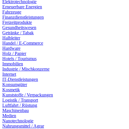
Elektrotechnologie
Erneuerbare Energien
Fahrzeuge
Finanzdienstleistungen
Freizeitprodukte
Gesundheitswesen
Getränke / Tabak
Halbleiter
Handel / E-Commerce
Hardware
Holz / Papier
Hotels / Tourismus
Immobilien
Industrie / Mischkonzerne
Internet
IT-Dienstleistungen
Konsumgüter
Kosmetik
Kunststoffe / Verpackungen
Logistik / Transport
Luftfahrt / Rüstung
Maschinenbau
Medien
Nanotechnologie
Nahrungsmittel / Agrar