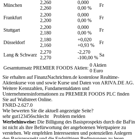
2,260
0,000
München
Fr
2,260
0,00 %
2,200
0,000
Frankfurt
Fr
2,200
0,00 %
2,200
0,000
Stuttgart
Fr
2,180
0,00 %
2,180
+0,020
Düsseldorf
Fr
2,160
+0,93 %
2,270
-2,270
Lang & Schwarz
Sa
2,270
-100,00 %
0 Aktien
Gesamtumsatz PREMIER FOODS Aktien:
0 Euro
Sie erhalten auf FinanzNachrichten.de kostenlose Realtime-
Aktienkurse von
und
sowie Kurse und Daten von
ARIVA.DE AG
.
Weitere Kennzahlen, Fundamentaldaten und
Unternehmensinformationen zu PREMIER FOODS PLC finden
Sie auf
Wallstreet Online
.
FNRD-2.627.0
Wie bewerten Sie die aktuell angezeigte Seite?
sehr gut
1
2
3
4
5
6
schlecht
Problem melden
Werbehinweise:
Die Billigung des Basisprospekts durch die BaFin
ist nicht als ihre Befürwortung der angebotenen Wertpapiere zu
verstehen. Wir empfehlen Interessenten und potenziellen Anlegern
den Basisprospekt und die Endgültigen Bedingungen zu lesen,