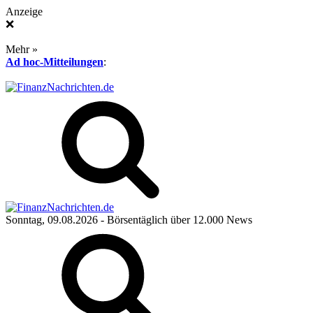
Anzeige
❌
Mehr »
Ad hoc-Mitteilungen
:
Sonntag, 09.08.2026
- Börsentäglich über 12.000 News