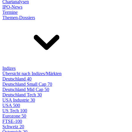
Chartanalysen
IPO-News
Termine
Themen-Dossiers
Indizes
Übersicht nach Indizes/Märkten
Deutschland 40
Deutschland Small Cap 70
Deutschland Mid Cap 50
Deutschland Tech 30
USA Industrie 30
USA 500
US Tech 100
Eurozone 50
FTSE-100
Schweiz 20
Österreich 20