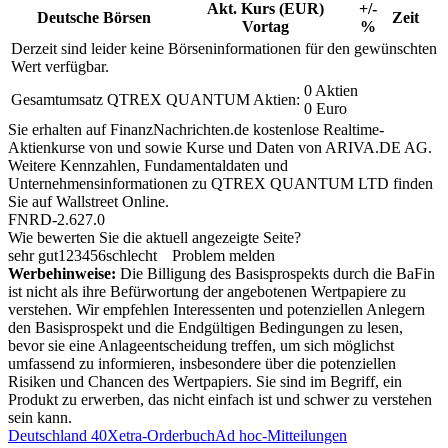
Akt. Kurs (EUR)
+/-
Deutsche Börsen
Zeit
Vortag
%
Derzeit sind leider keine Börseninformationen für den gewünschten
Wert verfügbar.
0 Aktien
Gesamtumsatz QTREX QUANTUM Aktien:
0 Euro
Sie erhalten auf FinanzNachrichten.de kostenlose Realtime-
Aktienkurse von
und
sowie Kurse und Daten von
ARIVA.DE AG
.
Weitere Kennzahlen, Fundamentaldaten und
Unternehmensinformationen zu QTREX QUANTUM LTD finden
Sie auf
Wallstreet Online
.
FNRD-2.627.0
Wie bewerten Sie die aktuell angezeigte Seite?
sehr gut
1
2
3
4
5
6
schlecht
Problem melden
Werbehinweise:
Die Billigung des Basisprospekts durch die BaFin
ist nicht als ihre Befürwortung der angebotenen Wertpapiere zu
verstehen. Wir empfehlen Interessenten und potenziellen Anlegern
den Basisprospekt und die Endgültigen Bedingungen zu lesen,
bevor sie eine Anlageentscheidung treffen, um sich möglichst
umfassend zu informieren, insbesondere über die potenziellen
Risiken und Chancen des Wertpapiers. Sie sind im Begriff, ein
Produkt zu erwerben, das nicht einfach ist und schwer zu verstehen
sein kann.
Deutschland 40
Xetra-Orderbuch
Ad hoc-Mitteilungen