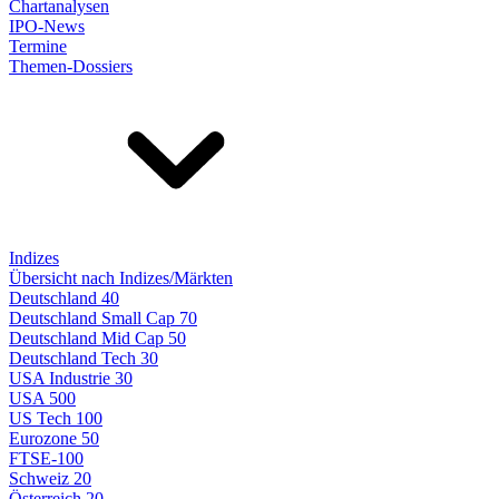
Chartanalysen
IPO-News
Termine
Themen-Dossiers
Indizes
Übersicht nach Indizes/Märkten
Deutschland 40
Deutschland Small Cap 70
Deutschland Mid Cap 50
Deutschland Tech 30
USA Industrie 30
USA 500
US Tech 100
Eurozone 50
FTSE-100
Schweiz 20
Österreich 20