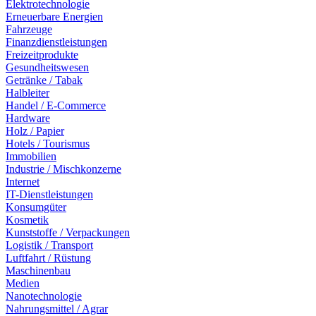
Elektrotechnologie
Erneuerbare Energien
Fahrzeuge
Finanzdienstleistungen
Freizeitprodukte
Gesundheitswesen
Getränke / Tabak
Halbleiter
Handel / E-Commerce
Hardware
Holz / Papier
Hotels / Tourismus
Immobilien
Industrie / Mischkonzerne
Internet
IT-Dienstleistungen
Konsumgüter
Kosmetik
Kunststoffe / Verpackungen
Logistik / Transport
Luftfahrt / Rüstung
Maschinenbau
Medien
Nanotechnologie
Nahrungsmittel / Agrar