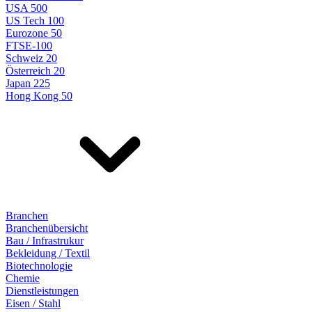
USA 500
US Tech 100
Eurozone 50
FTSE-100
Schweiz 20
Österreich 20
Japan 225
Hong Kong 50
Branchen
Branchenübersicht
Bau / Infrastrukur
Bekleidung / Textil
Biotechnologie
Chemie
Dienstleistungen
Eisen / Stahl