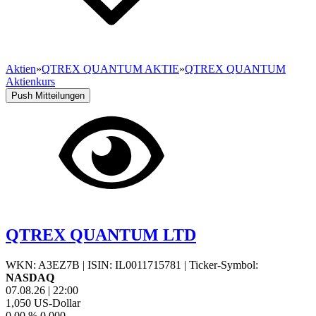
Aktien
»
QTREX QUANTUM AKTIE
»
QTREX QUANTUM
Aktienkurs
Push Mitteilungen
QTREX QUANTUM LTD
WKN: A3EZ7B
|
ISIN: IL0011715781
|
Ticker-Symbol:
NASDAQ
07.08.26
|
22:00
1,050
US-Dollar
0,00 %
0,000