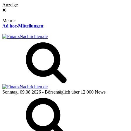
Anzeige
❌
Mehr »
Ad hoc-Mitteilungen
:
Sonntag, 09.08.2026
- Börsentäglich über 12.000 News