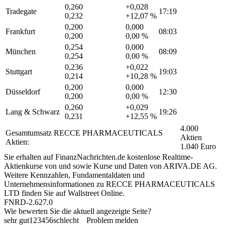
0,260
+0,028
Tradegate
17:19
0,232
+12,07 %
0,200
0,000
Frankfurt
08:03
0,200
0,00 %
0,254
0,000
München
08:09
0,254
0,00 %
0,236
+0,022
Stuttgart
19:03
0,214
+10,28 %
0,200
0,000
Düsseldorf
12:30
0,200
0,00 %
0,260
+0,029
Lang & Schwarz
19:26
0,231
+12,55 %
4.000
Gesamtumsatz RECCE PHARMACEUTICALS
Aktien
Aktien:
1.040 Euro
Sie erhalten auf FinanzNachrichten.de kostenlose Realtime-
Aktienkurse von
und
sowie Kurse und Daten von
ARIVA.DE AG
.
Weitere Kennzahlen, Fundamentaldaten und
Unternehmensinformationen zu RECCE PHARMACEUTICALS
LTD finden Sie auf
Wallstreet Online
.
FNRD-2.627.0
Wie bewerten Sie die aktuell angezeigte Seite?
sehr gut
1
2
3
4
5
6
schlecht
Problem melden