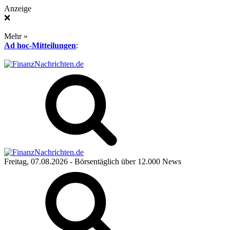
Anzeige
❌
Mehr »
Ad hoc-Mitteilungen
:
Freitag, 07.08.2026
- Börsentäglich über 12.000 News