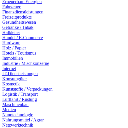
Erneuerbare Energien
Fahrzeuge
Finanzdienstleistungen
Freizeitprodukte
Gesundheitswesen
Getränke / Tabak
Halbleiter
Handel / E-Commerce
Hardware
Holz / Papier
Hotels / Tourismus
Immobilien
Industrie / Mischkonzerne
Internet
IT-Dienstleistungen
Konsumgüter
Kosmetik
Kunststoffe / Verpackungen
Logistik / Transport
Luftfahrt / Rüstung
Maschinenbau
Medien
Nanotechnologie
Nahrungsmittel / Agrar
Netzwerktechnik