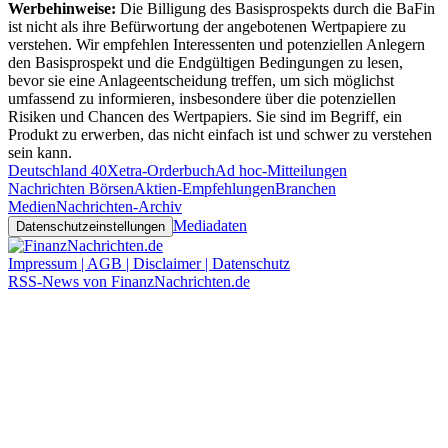
Werbehinweise:
Die Billigung des Basisprospekts durch die BaFin
ist nicht als ihre Befürwortung der angebotenen Wertpapiere zu
verstehen. Wir empfehlen Interessenten und potenziellen Anlegern
den Basisprospekt und die Endgültigen Bedingungen zu lesen,
bevor sie eine Anlageentscheidung treffen, um sich möglichst
umfassend zu informieren, insbesondere über die potenziellen
Risiken und Chancen des Wertpapiers. Sie sind im Begriff, ein
Produkt zu erwerben, das nicht einfach ist und schwer zu verstehen
sein kann.
Deutschland 40
Xetra-Orderbuch
Ad hoc-Mitteilungen
Nachrichten Börsen
Aktien-Empfehlungen
Branchen
Medien
Nachrichten-Archiv
Mediadaten
Datenschutzeinstellungen
Impressum | AGB | Disclaimer | Datenschutz
RSS-News von FinanzNachrichten.de