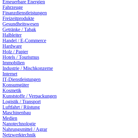
Erneuerbare Energien
Fahrzeuge
Finanzdienstleistungen
Freizeitprodukte
Gesundheitswesen
Getränke / Tabak
Halbleiter
Handel / E-Commerce
Hardware
Holz / Papier
Hotels / Tourismus
Immobilien
Industrie / Mischkonzerne
Internet
IT-Dienstleistungen
Konsumgüter
Kosmetik
Kunststoffe / Verpackungen
Logistik / Transport
Luftfahrt / Rüstung
Maschinenbau
Medien
Nanotechnologie
Nahrungsmittel / Agrar
Netzwerktechnik