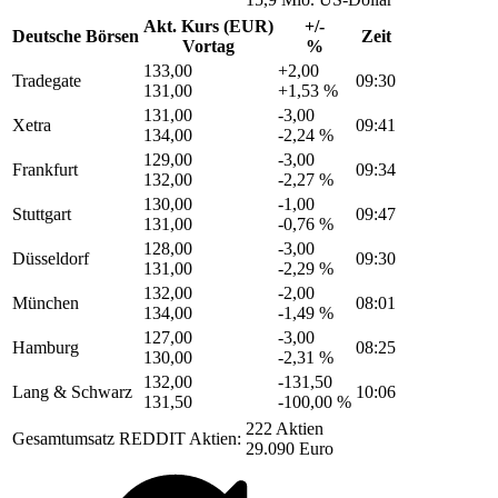
Akt. Kurs (EUR)
+/-
Deutsche Börsen
Zeit
Vortag
%
133,00
+2,00
Tradegate
09:30
131,00
+1,53 %
131,00
-3,00
Xetra
09:41
134,00
-2,24 %
129,00
-3,00
Frankfurt
09:34
132,00
-2,27 %
130,00
-1,00
Stuttgart
09:47
131,00
-0,76 %
128,00
-3,00
Düsseldorf
09:30
131,00
-2,29 %
132,00
-2,00
München
08:01
134,00
-1,49 %
127,00
-3,00
Hamburg
08:25
130,00
-2,31 %
132,00
-131,50
Lang & Schwarz
10:06
131,50
-100,00 %
222 Aktien
Gesamtumsatz REDDIT Aktien:
29.090 Euro