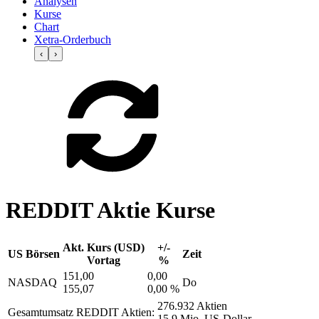
Analysen
Kurse
Chart
Xetra-Orderbuch
‹
›
REDDIT Aktie Kurse
Akt. Kurs (USD)
+/-
US Börsen
Zeit
Vortag
%
151,00
0,00
NASDAQ
Do
155,07
0,00 %
276.932 Aktien
Gesamtumsatz REDDIT Aktien:
15,9 Mio. US-Dollar