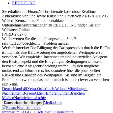
REDDIT INC
Sie erhalten auf FinanzNachrichten.de kostenlose Realtime-
Aktienkurse von
und
sowie Kurse und Daten von
ARIVA.DE AG
.
Weitere Kennzahlen, Fundamentaldaten und
Unternehmensinformationen zu REDDIT INC finden Sie auf
Wallstreet Online
.
FNRD-2.627.0
Wie bewerten Sie die aktuell angezeigte Seite?
sehr gut
1
2
3
4
5
6
schlecht
Problem melden
Werbehinweise:
Die Billigung des Basisprospekts durch die BaFin
ist nicht als ihre Befürwortung der angebotenen Wertpapiere zu
verstehen. Wir empfehlen Interessenten und potenziellen Anlegern
den Basisprospekt und die Endgültigen Bedingungen zu lesen,
bevor sie eine Anlageentscheidung treffen, um sich möglichst
umfassend zu informieren, insbesondere über die potenziellen
Risiken und Chancen des Wertpapiers. Sie sind im Begriff, ein
Produkt zu erwerben, das nicht einfach ist und schwer zu verstehen
sein kann.
Deutschland 40
Xetra-Orderbuch
Ad hoc-Mitteilungen
Nachrichten Börsen
Aktien-Empfehlungen
Branchen
Medien
Nachrichten-Archiv
Mediadaten
Datenschutzeinstellungen
Impressum | AGB | Disclaimer | Datenschutz