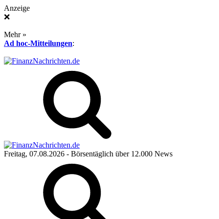
Anzeige
❌
Mehr »
Ad hoc-Mitteilungen
:
Freitag, 07.08.2026
- Börsentäglich über 12.000 News