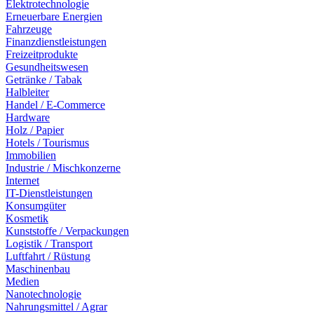
Elektrotechnologie
Erneuerbare Energien
Fahrzeuge
Finanzdienstleistungen
Freizeitprodukte
Gesundheitswesen
Getränke / Tabak
Halbleiter
Handel / E-Commerce
Hardware
Holz / Papier
Hotels / Tourismus
Immobilien
Industrie / Mischkonzerne
Internet
IT-Dienstleistungen
Konsumgüter
Kosmetik
Kunststoffe / Verpackungen
Logistik / Transport
Luftfahrt / Rüstung
Maschinenbau
Medien
Nanotechnologie
Nahrungsmittel / Agrar