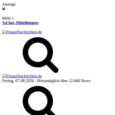
Anzeige
❌
Mehr »
Ad hoc-Mitteilungen
:
Freitag, 07.08.2026
- Börsentäglich über 12.000 News