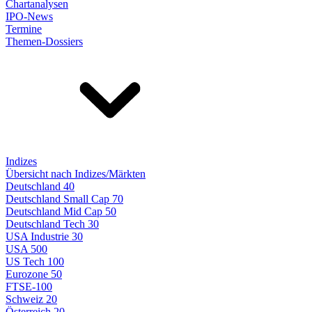
Chartanalysen
IPO-News
Termine
Themen-Dossiers
Indizes
Übersicht nach Indizes/Märkten
Deutschland 40
Deutschland Small Cap 70
Deutschland Mid Cap 50
Deutschland Tech 30
USA Industrie 30
USA 500
US Tech 100
Eurozone 50
FTSE-100
Schweiz 20
Österreich 20