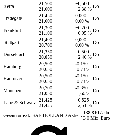
21,500
+0,500
Xetra
Do
21,000
+2,38 %
21,450
0,000
Tradegate
Do
21,000
0,00 %
21,300
+0,200
Frankfurt
Do
21,100
+0,95 %
21,400
0,000
Stuttgart
Do
20,700
0,00 %
21,350
+0,500
Düsseldorf
Do
20,850
+2,40 %
20,500
-0,150
Hamburg
Do
20,650
-0,73 %
20,500
-0,150
Hannover
Do
20,650
-0,73 %
20,700
-0,350
München
Do
21,050
-1,66 %
21,425
+0,525
Lang & Schwarz
Do
21,425
+2,51 %
138.810 Aktien
Gesamtumsatz SAF-HOLLAND Aktien:
3,0 Mio. Euro