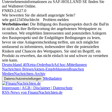
Unternehmensinformationen zu SAF-HOLLAND SE finden Sie
auf
Wallstreet Online
.
FNRD-2.627.0
Wie bewerten Sie die aktuell angezeigte Seite?
sehr gut
1
2
3
4
5
6
schlecht
Problem melden
Werbehinweise:
Die Billigung des Basisprospekts durch die BaFin
ist nicht als ihre Befürwortung der angebotenen Wertpapiere zu
verstehen. Wir empfehlen Interessenten und potenziellen Anlegern
den Basisprospekt und die Endgültigen Bedingungen zu lesen,
bevor sie eine Anlageentscheidung treffen, um sich möglichst
umfassend zu informieren, insbesondere über die potenziellen
Risiken und Chancen des Wertpapiers. Sie sind im Begriff, ein
Produkt zu erwerben, das nicht einfach ist und schwer zu verstehen
sein kann.
Deutschland 40
Xetra-Orderbuch
Ad hoc-Mitteilungen
Nachrichten Börsen
Aktien-Empfehlungen
Branchen
Medien
Nachrichten-Archiv
Mediadaten
Datenschutzeinstellungen
Impressum | AGB | Disclaimer | Datenschutz
RSS-News von FinanzNachrichten.de