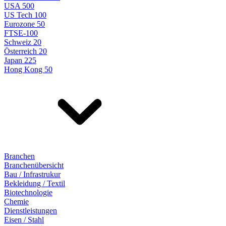
USA 500
US Tech 100
Eurozone 50
FTSE-100
Schweiz 20
Österreich 20
Japan 225
Hong Kong 50
Branchen
Branchenübersicht
Bau / Infrastrukur
Bekleidung / Textil
Biotechnologie
Chemie
Dienstleistungen
Eisen / Stahl