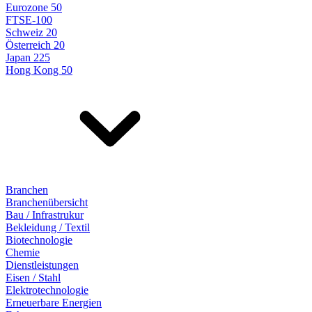
Eurozone 50
FTSE-100
Schweiz 20
Österreich 20
Japan 225
Hong Kong 50
Branchen
Branchenübersicht
Bau / Infrastrukur
Bekleidung / Textil
Biotechnologie
Chemie
Dienstleistungen
Eisen / Stahl
Elektrotechnologie
Erneuerbare Energien