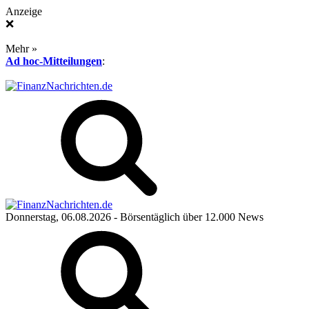
Anzeige
❌
Mehr »
Ad hoc-Mitteilungen
:
Donnerstag, 06.08.2026
- Börsentäglich über 12.000 News