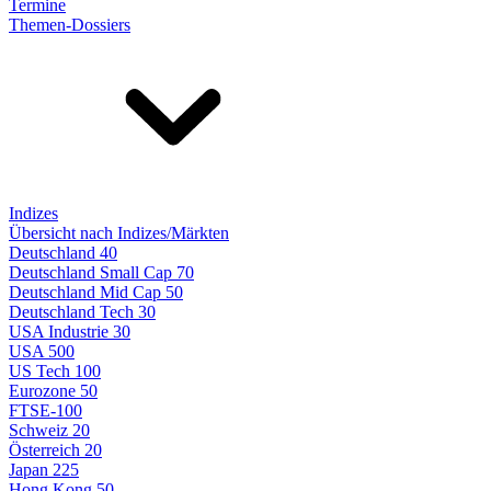
Termine
Themen-Dossiers
Indizes
Übersicht nach Indizes/Märkten
Deutschland 40
Deutschland Small Cap 70
Deutschland Mid Cap 50
Deutschland Tech 30
USA Industrie 30
USA 500
US Tech 100
Eurozone 50
FTSE-100
Schweiz 20
Österreich 20
Japan 225
Hong Kong 50