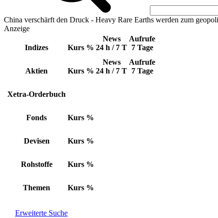
China verschärft den Druck - Heavy Rare Earths werden zum geopoli
Anzeige
News
Aufrufe
Indizes
Kurs
%
24 h / 7 T
7 Tage
News
Aufrufe
Aktien
Kurs
%
24 h / 7 T
7 Tage
Xetra-Orderbuch
Fonds
Kurs
%
Devisen
Kurs
%
Rohstoffe
Kurs
%
Themen
Kurs
%
Erweiterte Suche