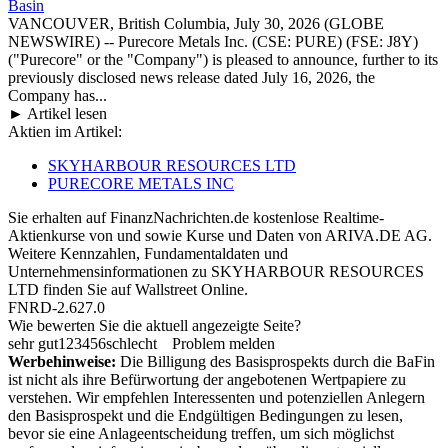
Basin
VANCOUVER, British Columbia, July 30, 2026 (GLOBE
NEWSWIRE) -- Purecore Metals Inc. (CSE: PURE) (FSE: J8Y)
("Purecore" or the "Company") is pleased to announce, further to its
previously disclosed news release dated July 16, 2026, the
Company has...
► Artikel lesen
Aktien im Artikel:
SKYHARBOUR RESOURCES LTD
PURECORE METALS INC
Sie erhalten auf FinanzNachrichten.de kostenlose Realtime-
Aktienkurse von
und
sowie Kurse und Daten von
ARIVA.DE AG
.
Weitere Kennzahlen, Fundamentaldaten und
Unternehmensinformationen zu SKYHARBOUR RESOURCES
LTD finden Sie auf
Wallstreet Online
.
FNRD-2.627.0
Wie bewerten Sie die aktuell angezeigte Seite?
sehr gut
1
2
3
4
5
6
schlecht
Problem melden
Werbehinweise:
Die Billigung des Basisprospekts durch die BaFin
ist nicht als ihre Befürwortung der angebotenen Wertpapiere zu
verstehen. Wir empfehlen Interessenten und potenziellen Anlegern
den Basisprospekt und die Endgültigen Bedingungen zu lesen,
bevor sie eine Anlageentscheidung treffen, um sich möglichst