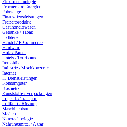
Elektrotechnologie
Erneuerbare Energien
Fahrzeuge
Finanzdienstleistungen
Freizeitprodukte
Gesundheitswesen
Getränke / Tabak
Halbleiter
Handel / E-Commerce
Hardware
Holz / Papier
Hotels / Tourismus
Immobilien
Industrie / Mischkonzerne
Internet
IT-Dienstleistungen
Konsumgüter
Kosmetik
Kunststoffe / Verpackungen
Logistik / Transport
Luftfahrt / Rüstung
Maschinenbau
Medien
Nanotechnologie
Nahrungsmittel / Agrar