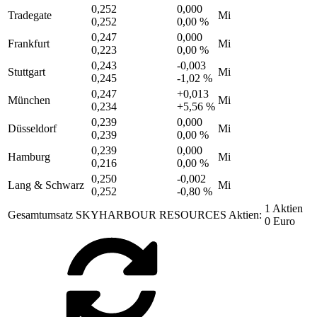
0,252
0,000
Tradegate
Mi
0,252
0,00 %
0,247
0,000
Frankfurt
Mi
0,223
0,00 %
0,243
-0,003
Stuttgart
Mi
0,245
-1,02 %
0,247
+0,013
München
Mi
0,234
+5,56 %
0,239
0,000
Düsseldorf
Mi
0,239
0,00 %
0,239
0,000
Hamburg
Mi
0,216
0,00 %
0,250
-0,002
Lang & Schwarz
Mi
0,252
-0,80 %
1 Aktien
Gesamtumsatz SKYHARBOUR RESOURCES Aktien:
0 Euro