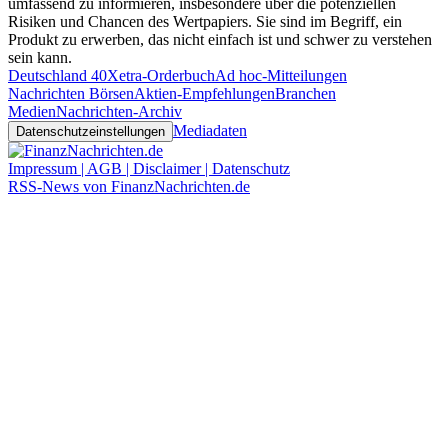
umfassend zu informieren, insbesondere über die potenziellen
Risiken und Chancen des Wertpapiers. Sie sind im Begriff, ein
Produkt zu erwerben, das nicht einfach ist und schwer zu verstehen
sein kann.
Deutschland 40
Xetra-Orderbuch
Ad hoc-Mitteilungen
Nachrichten Börsen
Aktien-Empfehlungen
Branchen
Medien
Nachrichten-Archiv
Mediadaten
Datenschutzeinstellungen
Impressum | AGB | Disclaimer | Datenschutz
RSS-News von FinanzNachrichten.de