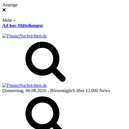
Anzeige
❌
Mehr »
Ad hoc-Mitteilungen
:
Donnerstag, 06.08.2026
- Börsentäglich über 12.000 News