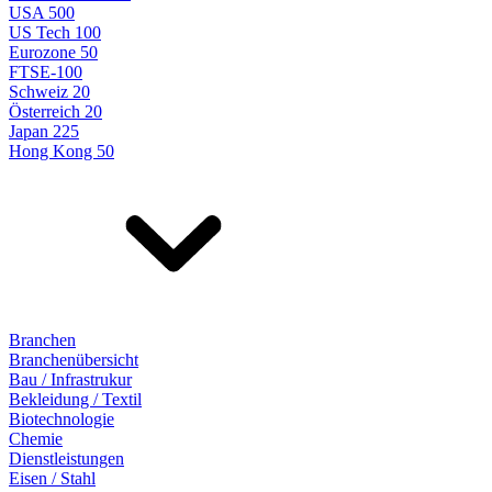
USA 500
US Tech 100
Eurozone 50
FTSE-100
Schweiz 20
Österreich 20
Japan 225
Hong Kong 50
Branchen
Branchenübersicht
Bau / Infrastrukur
Bekleidung / Textil
Biotechnologie
Chemie
Dienstleistungen
Eisen / Stahl