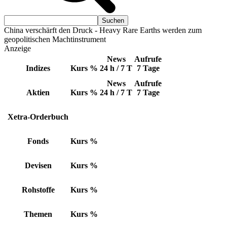
China verschärft den Druck - Heavy Rare Earths werden zum
geopolitischen Machtinstrument
Anzeige
News
Aufrufe
Indizes
Kurs
%
24 h / 7 T
7 Tage
News
Aufrufe
Aktien
Kurs
%
24 h / 7 T
7 Tage
Xetra-Orderbuch
Fonds
Kurs
%
Devisen
Kurs
%
Rohstoffe
Kurs
%
Themen
Kurs
%