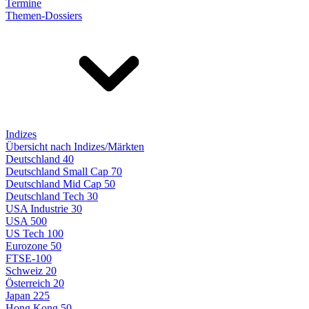
Termine
Themen-Dossiers
Indizes
Übersicht nach Indizes/Märkten
Deutschland 40
Deutschland Small Cap 70
Deutschland Mid Cap 50
Deutschland Tech 30
USA Industrie 30
USA 500
US Tech 100
Eurozone 50
FTSE-100
Schweiz 20
Österreich 20
Japan 225
Hong Kong 50