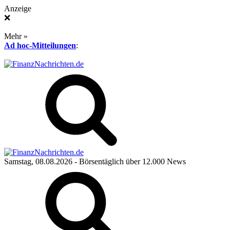
Anzeige
❌
Mehr »
Ad hoc-Mitteilungen
:
Samstag, 08.08.2026
- Börsentäglich über 12.000 News