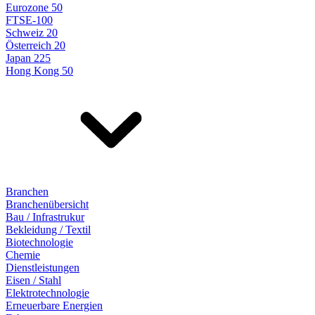
Eurozone 50
FTSE-100
Schweiz 20
Österreich 20
Japan 225
Hong Kong 50
Branchen
Branchenübersicht
Bau / Infrastrukur
Bekleidung / Textil
Biotechnologie
Chemie
Dienstleistungen
Eisen / Stahl
Elektrotechnologie
Erneuerbare Energien