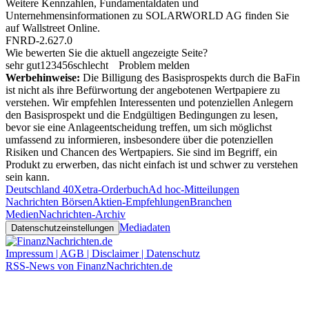
Weitere Kennzahlen, Fundamentaldaten und
Unternehmensinformationen zu SOLARWORLD AG finden Sie
auf
Wallstreet Online
.
FNRD-2.627.0
Wie bewerten Sie die aktuell angezeigte Seite?
sehr gut
1
2
3
4
5
6
schlecht
Problem melden
Werbehinweise:
Die Billigung des Basisprospekts durch die BaFin
ist nicht als ihre Befürwortung der angebotenen Wertpapiere zu
verstehen. Wir empfehlen Interessenten und potenziellen Anlegern
den Basisprospekt und die Endgültigen Bedingungen zu lesen,
bevor sie eine Anlageentscheidung treffen, um sich möglichst
umfassend zu informieren, insbesondere über die potenziellen
Risiken und Chancen des Wertpapiers. Sie sind im Begriff, ein
Produkt zu erwerben, das nicht einfach ist und schwer zu verstehen
sein kann.
Deutschland 40
Xetra-Orderbuch
Ad hoc-Mitteilungen
Nachrichten Börsen
Aktien-Empfehlungen
Branchen
Medien
Nachrichten-Archiv
Mediadaten
Datenschutzeinstellungen
Impressum | AGB | Disclaimer | Datenschutz
RSS-News von FinanzNachrichten.de