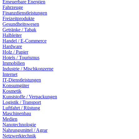
Erneuerbare Energien
Fahrzeuge
Finanzdienstleistungen
Freizeitprodukte
Gesundheitswesen
Getränke / Tabak
Halbleiter
Handel / E-Commerce
Hardware
Holz / Papier
Hotels / Tourismus
Immobilien
Industrie / Mischkonzerne
Internet
IT-Dienstleistungen
Konsumgüter
Kosmetik
Kunststoffe / Verpackungen
Logistik / Transport
Luftfahrt / Rüstung
Maschinenbau
Medien
Nanotechnologie
Nahrungsmittel / Agrar
Netzwerktechnik