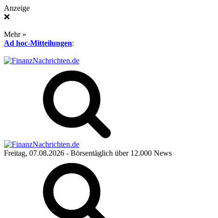
Anzeige
❌
Mehr »
Ad hoc-Mitteilungen
:
Freitag, 07.08.2026
- Börsentäglich über 12.000 News