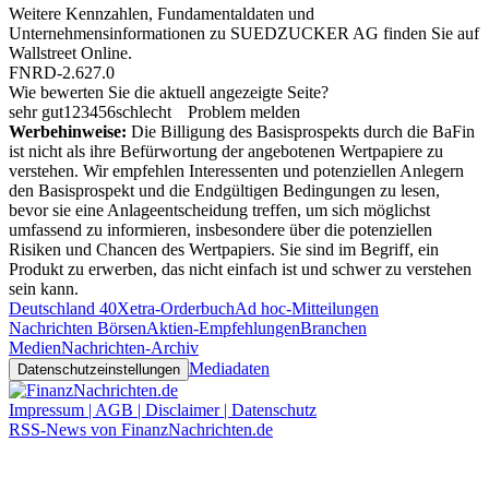
Weitere Kennzahlen, Fundamentaldaten und
Unternehmensinformationen zu SUEDZUCKER AG finden Sie auf
Wallstreet Online
.
FNRD-2.627.0
Wie bewerten Sie die aktuell angezeigte Seite?
sehr gut
1
2
3
4
5
6
schlecht
Problem melden
Werbehinweise:
Die Billigung des Basisprospekts durch die BaFin
ist nicht als ihre Befürwortung der angebotenen Wertpapiere zu
verstehen. Wir empfehlen Interessenten und potenziellen Anlegern
den Basisprospekt und die Endgültigen Bedingungen zu lesen,
bevor sie eine Anlageentscheidung treffen, um sich möglichst
umfassend zu informieren, insbesondere über die potenziellen
Risiken und Chancen des Wertpapiers. Sie sind im Begriff, ein
Produkt zu erwerben, das nicht einfach ist und schwer zu verstehen
sein kann.
Deutschland 40
Xetra-Orderbuch
Ad hoc-Mitteilungen
Nachrichten Börsen
Aktien-Empfehlungen
Branchen
Medien
Nachrichten-Archiv
Mediadaten
Datenschutzeinstellungen
Impressum | AGB | Disclaimer | Datenschutz
RSS-News von FinanzNachrichten.de