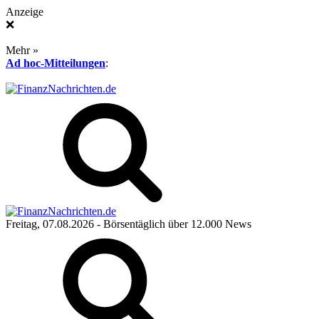
Anzeige
❌
Mehr »
Ad hoc-Mitteilungen
:
Freitag, 07.08.2026
- Börsentäglich über 12.000 News