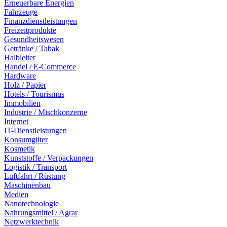
Erneuerbare Energien
Fahrzeuge
Finanzdienstleistungen
Freizeitprodukte
Gesundheitswesen
Getränke / Tabak
Halbleiter
Handel / E-Commerce
Hardware
Holz / Papier
Hotels / Tourismus
Immobilien
Industrie / Mischkonzerne
Internet
IT-Dienstleistungen
Konsumgüter
Kosmetik
Kunststoffe / Verpackungen
Logistik / Transport
Luftfahrt / Rüstung
Maschinenbau
Medien
Nanotechnologie
Nahrungsmittel / Agrar
Netzwerktechnik