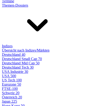
Termine
Themen-Dossiers
Indizes
Übersicht nach Indizes/Märkten
Deutschland 40
Deutschland Small Cap 70
Deutschland Mid Cap 50
Deutschland Tech 30
USA Industrie 30
USA 500
US Tech 100
Eurozone 50
FTSE-100
Schweiz 20
Österreich 20
Japan 225
Hong Kong 50