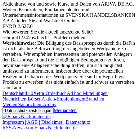
Aktienkurse von
und
sowie Kurse und Daten von
ARIVA.DE AG
.
Weitere Kennzahlen, Fundamentaldaten und
Unternehmensinformationen zu SVENSKA HANDELSBANKEN
AB A finden Sie auf
Wallstreet Online
.
FNRD-2.627.0
Wie bewerten Sie die aktuell angezeigte Seite?
sehr gut
1
2
3
4
5
6
schlecht
Problem melden
Werbehinweise:
Die Billigung des Basisprospekts durch die BaFin
ist nicht als ihre Befürwortung der angebotenen Wertpapiere zu
verstehen. Wir empfehlen Interessenten und potenziellen Anlegern
den Basisprospekt und die Endgültigen Bedingungen zu lesen,
bevor sie eine Anlageentscheidung treffen, um sich möglichst
umfassend zu informieren, insbesondere über die potenziellen
Risiken und Chancen des Wertpapiers. Sie sind im Begriff, ein
Produkt zu erwerben, das nicht einfach ist und schwer zu verstehen
sein kann.
Deutschland 40
Xetra-Orderbuch
Ad hoc-Mitteilungen
Nachrichten Börsen
Aktien-Empfehlungen
Branchen
Medien
Nachrichten-Archiv
Mediadaten
Datenschutzeinstellungen
Impressum | AGB | Disclaimer | Datenschutz
RSS-News von FinanzNachrichten.de