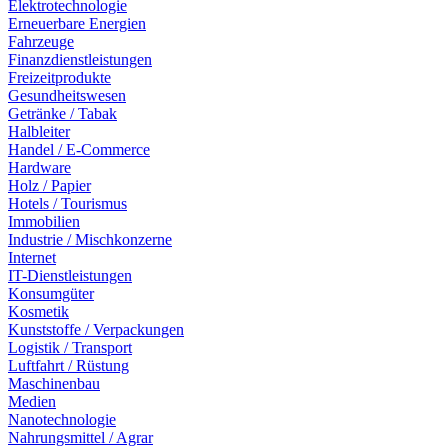
Elektrotechnologie
Erneuerbare Energien
Fahrzeuge
Finanzdienstleistungen
Freizeitprodukte
Gesundheitswesen
Getränke / Tabak
Halbleiter
Handel / E-Commerce
Hardware
Holz / Papier
Hotels / Tourismus
Immobilien
Industrie / Mischkonzerne
Internet
IT-Dienstleistungen
Konsumgüter
Kosmetik
Kunststoffe / Verpackungen
Logistik / Transport
Luftfahrt / Rüstung
Maschinenbau
Medien
Nanotechnologie
Nahrungsmittel / Agrar