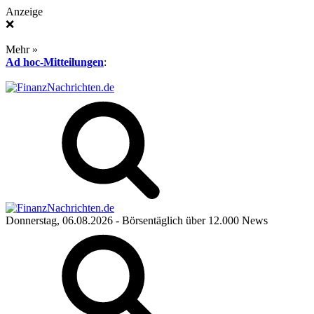
Anzeige
❌
Mehr »
Ad hoc-Mitteilungen
:
Donnerstag, 06.08.2026
- Börsentäglich über 12.000 News