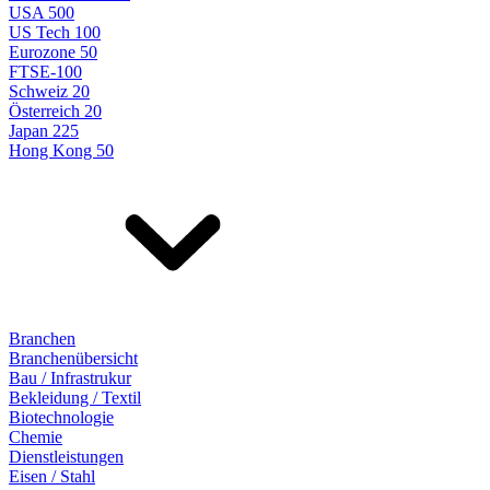
USA 500
US Tech 100
Eurozone 50
FTSE-100
Schweiz 20
Österreich 20
Japan 225
Hong Kong 50
Branchen
Branchenübersicht
Bau / Infrastrukur
Bekleidung / Textil
Biotechnologie
Chemie
Dienstleistungen
Eisen / Stahl