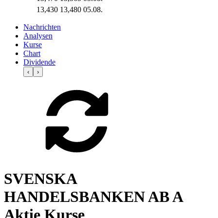
13,430
13,480
05.08.
Nachrichten
Analysen
Kurse
Chart
Dividende
‹
›
SVENSKA
HANDELSBANKEN AB A
Aktie Kurse