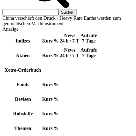
China verschärft den Druck - Heavy Rare Earths werden zum
geopolitischen Machtinstrument
Anzeige
News
Aufrufe
Indizes
Kurs
%
24 h / 7 T
7 Tage
News
Aufrufe
Aktien
Kurs
%
24 h / 7 T
7 Tage
Xetra-Orderbuch
Fonds
Kurs
%
Devisen
Kurs
%
Rohstoffe
Kurs
%
Themen
Kurs
%