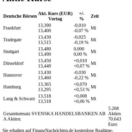
Akt. Kurs (EUR)
+/-
Deutsche Börsen
Zeit
Vortag
%
13,390
-0,010
Frankfurt
Mi
13,400
-0,07 %
13,430
-0,025
Tradegate
Mi
13,515
-0,19 %
13,480
0,000
Stuttgart
Mi
13,490
0,00 %
13,450
+0,010
Düsseldorf
Mi
13,440
+0,07 %
13,430
-0,030
Hannover
Mi
13,460
-0,22 %
13,365
+0,070
Hamburg
Mi
13,295
+0,53 %
13,518
+0,008
Lang & Schwarz
Mi
13,518
+0,06 %
5.268
Gesamtumsatz SVENSKA HANDELSBANKEN AB
Aktien
A Aktien:
70.643
Euro
Sie erhalten auf FinanzNachrichten.de kostenlose Realtime-