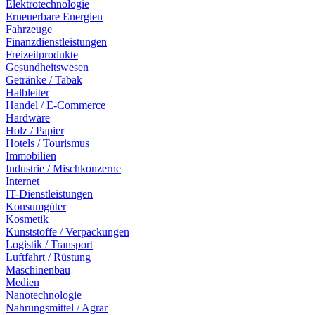
Elektrotechnologie
Erneuerbare Energien
Fahrzeuge
Finanzdienstleistungen
Freizeitprodukte
Gesundheitswesen
Getränke / Tabak
Halbleiter
Handel / E-Commerce
Hardware
Holz / Papier
Hotels / Tourismus
Immobilien
Industrie / Mischkonzerne
Internet
IT-Dienstleistungen
Konsumgüter
Kosmetik
Kunststoffe / Verpackungen
Logistik / Transport
Luftfahrt / Rüstung
Maschinenbau
Medien
Nanotechnologie
Nahrungsmittel / Agrar