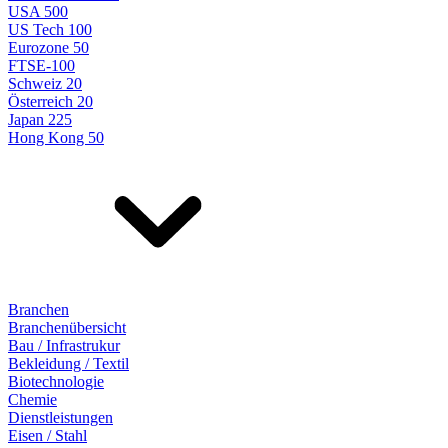
USA 500
US Tech 100
Eurozone 50
FTSE-100
Schweiz 20
Österreich 20
Japan 225
Hong Kong 50
Branchen
Branchenübersicht
Bau / Infrastrukur
Bekleidung / Textil
Biotechnologie
Chemie
Dienstleistungen
Eisen / Stahl