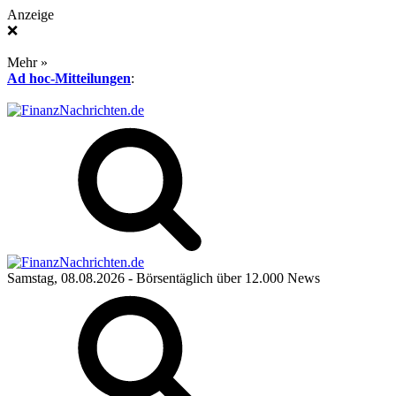
Anzeige
❌
Mehr »
Ad hoc-Mitteilungen
:
Samstag, 08.08.2026
- Börsentäglich über 12.000 News