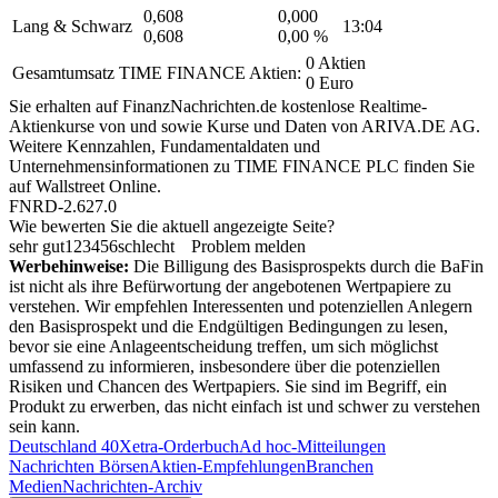
0,608
0,000
Lang & Schwarz
13:04
0,608
0,00 %
0 Aktien
Gesamtumsatz TIME FINANCE Aktien:
0 Euro
Sie erhalten auf FinanzNachrichten.de kostenlose Realtime-
Aktienkurse von
und
sowie Kurse und Daten von
ARIVA.DE AG
.
Weitere Kennzahlen, Fundamentaldaten und
Unternehmensinformationen zu TIME FINANCE PLC finden Sie
auf
Wallstreet Online
.
FNRD-2.627.0
Wie bewerten Sie die aktuell angezeigte Seite?
sehr gut
1
2
3
4
5
6
schlecht
Problem melden
Werbehinweise:
Die Billigung des Basisprospekts durch die BaFin
ist nicht als ihre Befürwortung der angebotenen Wertpapiere zu
verstehen. Wir empfehlen Interessenten und potenziellen Anlegern
den Basisprospekt und die Endgültigen Bedingungen zu lesen,
bevor sie eine Anlageentscheidung treffen, um sich möglichst
umfassend zu informieren, insbesondere über die potenziellen
Risiken und Chancen des Wertpapiers. Sie sind im Begriff, ein
Produkt zu erwerben, das nicht einfach ist und schwer zu verstehen
sein kann.
Deutschland 40
Xetra-Orderbuch
Ad hoc-Mitteilungen
Nachrichten Börsen
Aktien-Empfehlungen
Branchen
Medien
Nachrichten-Archiv