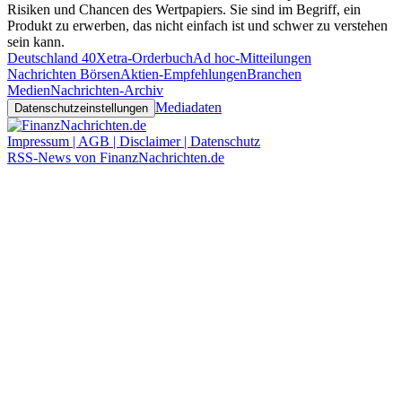
Risiken und Chancen des Wertpapiers. Sie sind im Begriff, ein
Produkt zu erwerben, das nicht einfach ist und schwer zu verstehen
sein kann.
Deutschland 40
Xetra-Orderbuch
Ad hoc-Mitteilungen
Nachrichten Börsen
Aktien-Empfehlungen
Branchen
Medien
Nachrichten-Archiv
Mediadaten
Datenschutzeinstellungen
Impressum | AGB | Disclaimer | Datenschutz
RSS-News von FinanzNachrichten.de