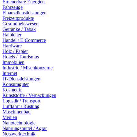
Erneuerbare Energien
Fahrzeuge
Finanzdienstleistungen
Freizeitprodukte
Gesundheitswesen
Getränke / Tabak
Halbleiter
Handel / E-Commerce
Hardware
Holz / Papier
Hotels / Tourismus
Immobilien
Industrie / Mischkonzerne
Internet
IT-Dienstleistungen
Konsumgüter
Kosmetik
Kunststoffe / Verpackungen
Logistik / Transport
Luftfahrt / Rüstung
Maschinenbau
Medien
Nanotechnologie
Nahrungsmittel / Agrar
Netzwerktechnik