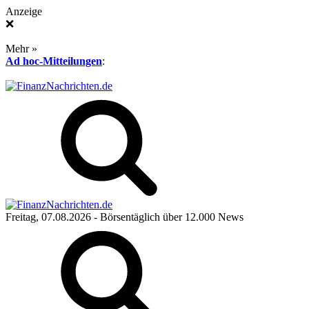
Anzeige
❌
Mehr »
Ad hoc-Mitteilungen
:
Freitag, 07.08.2026
- Börsentäglich über 12.000 News