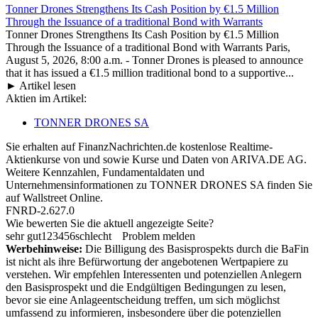
Tonner Drones Strengthens Its Cash Position by €1.5 Million
Through the Issuance of a traditional Bond with Warrants
Tonner Drones Strengthens Its Cash Position by €1.5 Million
Through the Issuance of a traditional Bond with Warrants Paris,
August 5, 2026, 8:00 a.m. - Tonner Drones is pleased to announce
that it has issued a €1.5 million traditional bond to a supportive...
► Artikel lesen
Aktien im Artikel:
TONNER DRONES SA
Sie erhalten auf FinanzNachrichten.de kostenlose Realtime-
Aktienkurse von
und
sowie Kurse und Daten von
ARIVA.DE AG
.
Weitere Kennzahlen, Fundamentaldaten und
Unternehmensinformationen zu TONNER DRONES SA finden Sie
auf
Wallstreet Online
.
FNRD-2.627.0
Wie bewerten Sie die aktuell angezeigte Seite?
sehr gut
1
2
3
4
5
6
schlecht
Problem melden
Werbehinweise:
Die Billigung des Basisprospekts durch die BaFin
ist nicht als ihre Befürwortung der angebotenen Wertpapiere zu
verstehen. Wir empfehlen Interessenten und potenziellen Anlegern
den Basisprospekt und die Endgültigen Bedingungen zu lesen,
bevor sie eine Anlageentscheidung treffen, um sich möglichst
umfassend zu informieren, insbesondere über die potenziellen