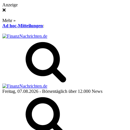
Anzeige
❌
Mehr »
Ad hoc-Mitteilungen
:
Freitag, 07.08.2026
- Börsentäglich über 12.000 News