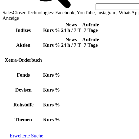
SalesCloser Technologies: Facebook, YouTube, Instagram, WhatsAp
Anzeige
News
Aufrufe
Indizes
Kurs
%
24 h / 7 T
7 Tage
News
Aufrufe
Aktien
Kurs
%
24 h / 7 T
7 Tage
Xetra-Orderbuch
Fonds
Kurs
%
Devisen
Kurs
%
Rohstoffe
Kurs
%
Themen
Kurs
%
Erweiterte Suche