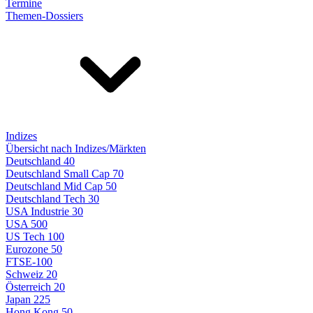
Termine
Themen-Dossiers
Indizes
Übersicht nach Indizes/Märkten
Deutschland 40
Deutschland Small Cap 70
Deutschland Mid Cap 50
Deutschland Tech 30
USA Industrie 30
USA 500
US Tech 100
Eurozone 50
FTSE-100
Schweiz 20
Österreich 20
Japan 225
Hong Kong 50