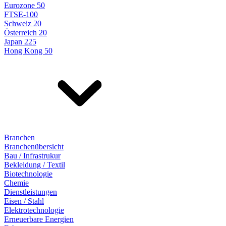
Eurozone 50
FTSE-100
Schweiz 20
Österreich 20
Japan 225
Hong Kong 50
Branchen
Branchenübersicht
Bau / Infrastrukur
Bekleidung / Textil
Biotechnologie
Chemie
Dienstleistungen
Eisen / Stahl
Elektrotechnologie
Erneuerbare Energien