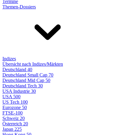
Termine
Themen-Dossiers
Indizes
Übersicht nach Indizes/Märkten
Deutschland 40
Deutschland Small Cap 70
Deutschland Mid Cap 50
Deutschland Tech 30
USA Industrie 30
USA 500
US Tech 100
Eurozone 50
FTSE-100
Schweiz 20
Österreich 20
Japan 225
Hong Kong 50