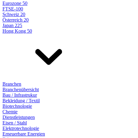
Eurozone 50
FTSE-100
Schweiz 20
Österreich 20
Japan 225
Hong Kong 50
Branchen
Branchenübersicht
Bau / Infrastrukur
Bekleidung / Textil
Biotechnologie
Chemie
Dienstleistungen
Eisen / Stahl
Elektrotechnologie
Erneuerbare Energien