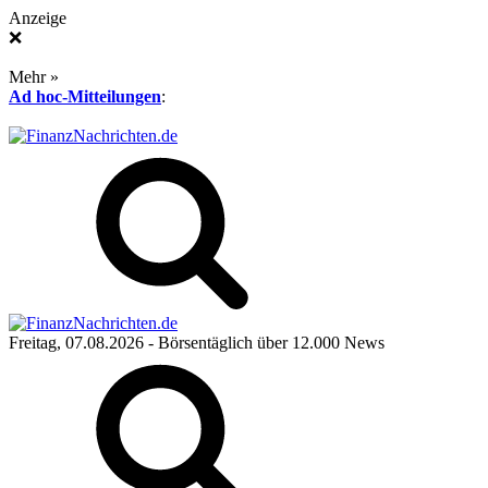
Anzeige
❌
Mehr »
Ad hoc-Mitteilungen
:
Freitag, 07.08.2026
- Börsentäglich über 12.000 News