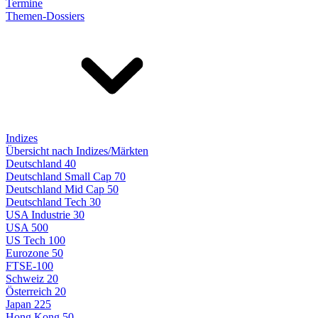
Termine
Themen-Dossiers
Indizes
Übersicht nach Indizes/Märkten
Deutschland 40
Deutschland Small Cap 70
Deutschland Mid Cap 50
Deutschland Tech 30
USA Industrie 30
USA 500
US Tech 100
Eurozone 50
FTSE-100
Schweiz 20
Österreich 20
Japan 225
Hong Kong 50