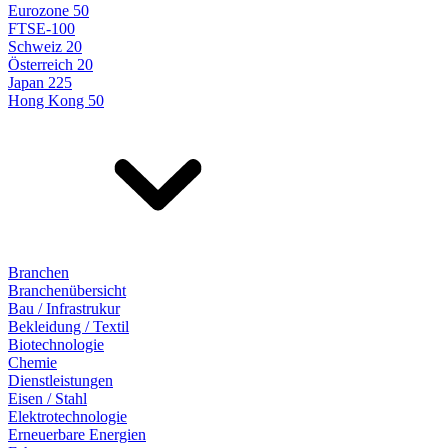
Eurozone 50
FTSE-100
Schweiz 20
Österreich 20
Japan 225
Hong Kong 50
Branchen
Branchenübersicht
Bau / Infrastrukur
Bekleidung / Textil
Biotechnologie
Chemie
Dienstleistungen
Eisen / Stahl
Elektrotechnologie
Erneuerbare Energien