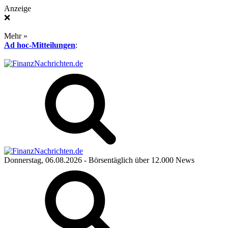
Anzeige
❌
Mehr »
Ad hoc-Mitteilungen
:
Donnerstag, 06.08.2026
- Börsentäglich über 12.000 News