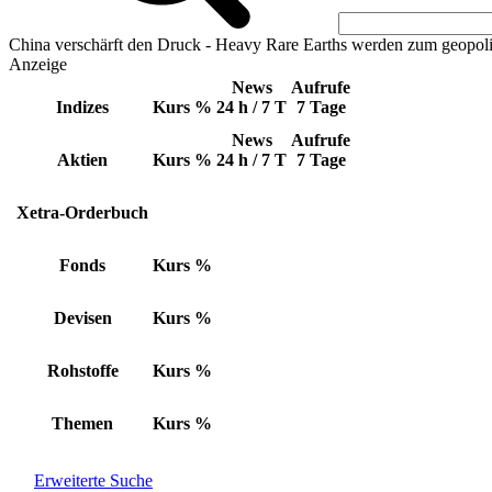
China verschärft den Druck - Heavy Rare Earths werden zum geopoli
Anzeige
News
Aufrufe
Indizes
Kurs
%
24 h / 7 T
7 Tage
News
Aufrufe
Aktien
Kurs
%
24 h / 7 T
7 Tage
Xetra-Orderbuch
Fonds
Kurs
%
Devisen
Kurs
%
Rohstoffe
Kurs
%
Themen
Kurs
%
Erweiterte Suche