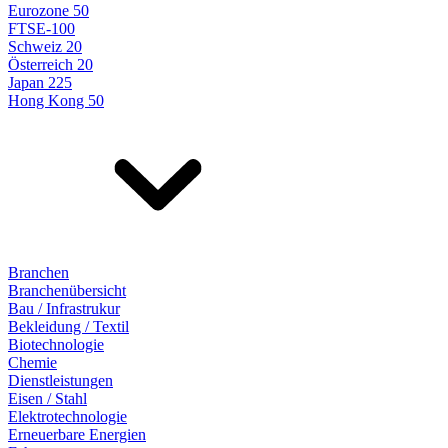
Eurozone 50
FTSE-100
Schweiz 20
Österreich 20
Japan 225
Hong Kong 50
Branchen
Branchenübersicht
Bau / Infrastrukur
Bekleidung / Textil
Biotechnologie
Chemie
Dienstleistungen
Eisen / Stahl
Elektrotechnologie
Erneuerbare Energien