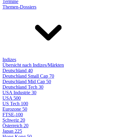
Termine
Themen-Dossiers
Indizes
Übersicht nach Indizes/Märkten
Deutschland 40
Deutschland Small Cap 70
Deutschland Mid Cap 50
Deutschland Tech 30
USA Industrie 30
USA 500
US Tech 100
Eurozone 50
FTSE-100
Schweiz 20
Österreich 20
Japan 225
Hong Kong 50