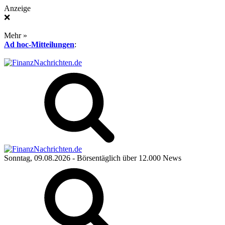
Anzeige
❌
Mehr »
Ad hoc-Mitteilungen
:
Sonntag, 09.08.2026
- Börsentäglich über 12.000 News