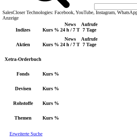
SalesCloser Technologies: Facebook, YouTube, Instagram, WhatsAp
Anzeige
News
Aufrufe
Indizes
Kurs
%
24 h / 7 T
7 Tage
News
Aufrufe
Aktien
Kurs
%
24 h / 7 T
7 Tage
Xetra-Orderbuch
Fonds
Kurs
%
Devisen
Kurs
%
Rohstoffe
Kurs
%
Themen
Kurs
%
Erweiterte Suche