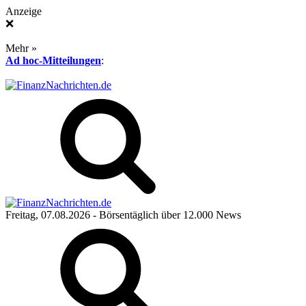
Anzeige
❌
Mehr »
Ad hoc-Mitteilungen
:
Freitag, 07.08.2026
- Börsentäglich über 12.000 News