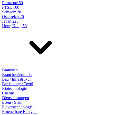
Eurozone 50
FTSE-100
Schweiz 20
Österreich 20
Japan 225
Hong Kong 50
Branchen
Branchenübersicht
Bau / Infrastrukur
Bekleidung / Textil
Biotechnologie
Chemie
Dienstleistungen
Eisen / Stahl
Elektrotechnologie
Erneuerbare Energien