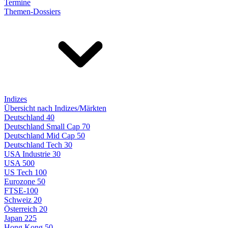
Termine
Themen-Dossiers
Indizes
Übersicht nach Indizes/Märkten
Deutschland 40
Deutschland Small Cap 70
Deutschland Mid Cap 50
Deutschland Tech 30
USA Industrie 30
USA 500
US Tech 100
Eurozone 50
FTSE-100
Schweiz 20
Österreich 20
Japan 225
Hong Kong 50