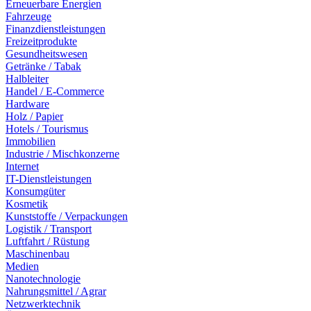
Erneuerbare Energien
Fahrzeuge
Finanzdienstleistungen
Freizeitprodukte
Gesundheitswesen
Getränke / Tabak
Halbleiter
Handel / E-Commerce
Hardware
Holz / Papier
Hotels / Tourismus
Immobilien
Industrie / Mischkonzerne
Internet
IT-Dienstleistungen
Konsumgüter
Kosmetik
Kunststoffe / Verpackungen
Logistik / Transport
Luftfahrt / Rüstung
Maschinenbau
Medien
Nanotechnologie
Nahrungsmittel / Agrar
Netzwerktechnik