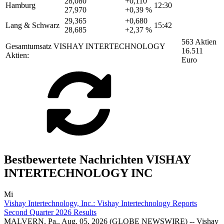
28,080
+0,110
Hamburg
12:30
27,970
+0,39 %
29,365
+0,680
Lang & Schwarz
15:42
28,685
+2,37 %
563 Aktien
Gesamtumsatz VISHAY INTERTECHNOLOGY
16.511
Aktien:
Euro
Bestbewertete Nachrichten VISHAY
INTERTECHNOLOGY INC
Mi
Vishay Intertechnology, Inc.: Vishay Intertechnology Reports
Second Quarter 2026 Results
MALVERN, Pa., Aug. 05, 2026 (GLOBE NEWSWIRE) -- Vishay