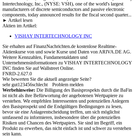
Intertechnology, Inc., (NYSE: VSH), one of the world's largest
manufacturers of discrete semiconductors and passive electronic
components, today announced results for the fiscal second quarter...
► Artikel lesen
Aktien im Artikel:
VISHAY INTERTECHNOLOGY INC
Sie erhalten auf FinanzNachrichten.de kostenlose Realtime-
Aktienkurse von
und
sowie Kurse und Daten von
ARIVA.DE AG
.
Weitere Kennzahlen, Fundamentaldaten und
Unternehmensinformationen zu VISHAY INTERTECHNOLOGY
INC finden Sie auf
Wallstreet Online
.
FNRD-2.627.0
Wie bewerten Sie die aktuell angezeigte Seite?
sehr gut
1
2
3
4
5
6
schlecht
Problem melden
Werbehinweise:
Die Billigung des Basisprospekts durch die BaFin
ist nicht als ihre Befürwortung der angebotenen Wertpapiere zu
verstehen. Wir empfehlen Interessenten und potenziellen Anlegern
den Basisprospekt und die Endgültigen Bedingungen zu lesen,
bevor sie eine Anlageentscheidung treffen, um sich möglichst
umfassend zu informieren, insbesondere über die potenziellen
Risiken und Chancen des Wertpapiers. Sie sind im Begriff, ein
Produkt zu erwerben, das nicht einfach ist und schwer zu verstehen
sein kann.