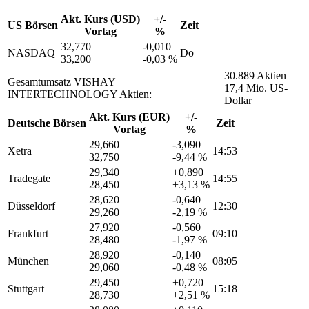
Akt. Kurs (USD)
+/-
US Börsen
Zeit
Vortag
%
32,770
-0,010
NASDAQ
Do
33,200
-0,03 %
30.889 Aktien
Gesamtumsatz VISHAY
17,4 Mio. US-
INTERTECHNOLOGY Aktien:
Dollar
Akt. Kurs (EUR)
+/-
Deutsche Börsen
Zeit
Vortag
%
29,660
-3,090
Xetra
14:53
32,750
-9,44 %
29,340
+0,890
Tradegate
14:55
28,450
+3,13 %
28,620
-0,640
Düsseldorf
12:30
29,260
-2,19 %
27,920
-0,560
Frankfurt
09:10
28,480
-1,97 %
28,920
-0,140
München
08:05
29,060
-0,48 %
29,450
+0,720
Stuttgart
15:18
28,730
+2,51 %