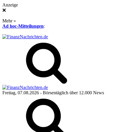
Anzeige
❌
Mehr »
Ad hoc-Mitteilungen
:
Freitag, 07.08.2026
- Börsentäglich über 12.000 News