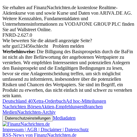
Sie erhalten auf FinanzNachrichten.de kostenlose Realtime-
Aktienkurse von
und
sowie Kurse und Daten von
ARIVA.DE AG
.
Weitere Kennzahlen, Fundamentaldaten und
Unternehmensinformationen zu VODAFONE GROUP PLC finden
Sie auf
Wallstreet Online
.
FNRD-2.627.0
Wie bewerten Sie die aktuell angezeigte Seite?
sehr gut
1
2
3
4
5
6
schlecht
Problem melden
Werbehinweise:
Die Billigung des Basisprospekts durch die BaFin
ist nicht als ihre Befürwortung der angebotenen Wertpapiere zu
verstehen. Wir empfehlen Interessenten und potenziellen Anlegern
den Basisprospekt und die Endgültigen Bedingungen zu lesen,
bevor sie eine Anlageentscheidung treffen, um sich möglichst
umfassend zu informieren, insbesondere über die potenziellen
Risiken und Chancen des Wertpapiers. Sie sind im Begriff, ein
Produkt zu erwerben, das nicht einfach ist und schwer zu verstehen
sein kann.
Deutschland 40
Xetra-Orderbuch
Ad hoc-Mitteilungen
Nachrichten Börsen
Aktien-Empfehlungen
Branchen
Medien
Nachrichten-Archiv
Mediadaten
Datenschutzeinstellungen
Impressum | AGB | Disclaimer | Datenschutz
RSS-News von FinanzNachrichten.de