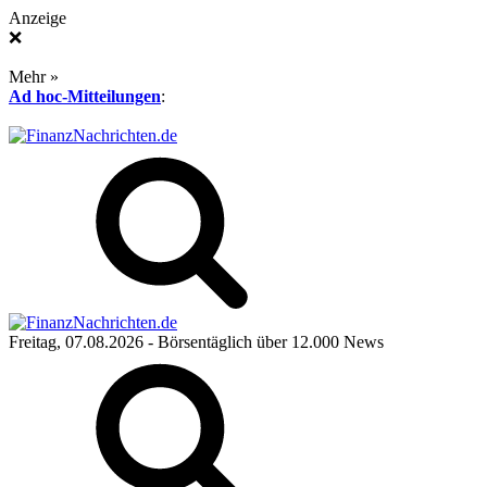
Anzeige
❌
Mehr »
Ad hoc-Mitteilungen
:
Freitag, 07.08.2026
- Börsentäglich über 12.000 News