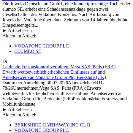
Die Juwelo Deutschland GmbH, eine hundertprozentige Tochter der
elumeo SE, erhebt eine Schadensersatzklage gegen zwei
Gesellschaften des Vodafone-Konzerns. Nach Auffassung von
Juwelo hat Vodafone über einen Zeitraum von 14 Jahren überhöhte
Einspeiseentgelte...
► Artikel lesen
Aktien im Artikel:
VODAFONE GROUP PLC
ELUMEO SE
Di
Laufende Fusionskontrollverfahren: Vega SAS, Paris (FRA);
Erwerb wettbewerblich erheblichen Einflusses auf und
Anteilserwerb an Vodafone Group Plc, Berkshire (UK)
Datum der Anmeldung:30.07.2026Aktenzeichen:B11-
78/26Unternehmen:Vega SAS, Paris (FRA); Erwerb
wettbewerblich erheblichen Einflusses auf und Anteilserwerb an
Vodafone Group Plc, Berkshire (UK)Produktmärkte:Festnetz- und
Mobilfunkdienste
► Artikel lesen
Aktien im Artikel:
BERKSHIRE HATHAWAY INC CL B
VODAFONE GROUP PLC