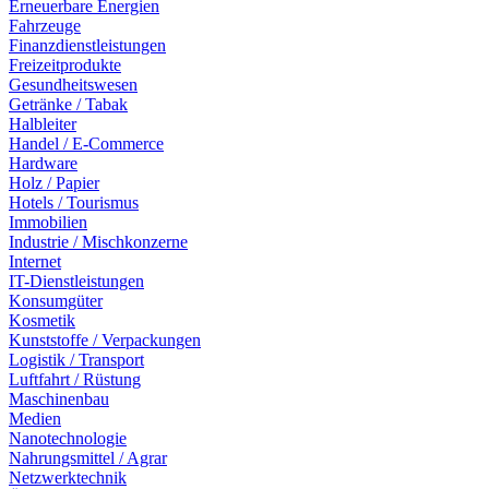
Erneuerbare Energien
Fahrzeuge
Finanzdienstleistungen
Freizeitprodukte
Gesundheitswesen
Getränke / Tabak
Halbleiter
Handel / E-Commerce
Hardware
Holz / Papier
Hotels / Tourismus
Immobilien
Industrie / Mischkonzerne
Internet
IT-Dienstleistungen
Konsumgüter
Kosmetik
Kunststoffe / Verpackungen
Logistik / Transport
Luftfahrt / Rüstung
Maschinenbau
Medien
Nanotechnologie
Nahrungsmittel / Agrar
Netzwerktechnik