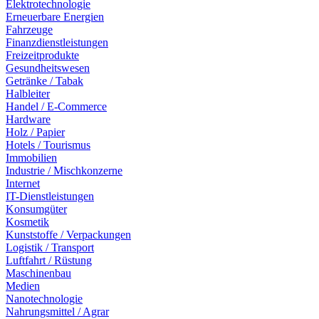
Elektrotechnologie
Erneuerbare Energien
Fahrzeuge
Finanzdienstleistungen
Freizeitprodukte
Gesundheitswesen
Getränke / Tabak
Halbleiter
Handel / E-Commerce
Hardware
Holz / Papier
Hotels / Tourismus
Immobilien
Industrie / Mischkonzerne
Internet
IT-Dienstleistungen
Konsumgüter
Kosmetik
Kunststoffe / Verpackungen
Logistik / Transport
Luftfahrt / Rüstung
Maschinenbau
Medien
Nanotechnologie
Nahrungsmittel / Agrar