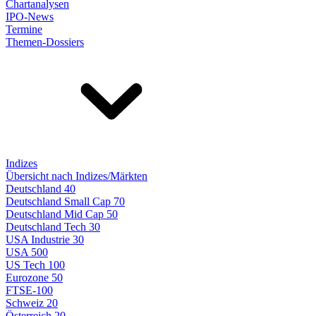
Chartanalysen
IPO-News
Termine
Themen-Dossiers
Indizes
Übersicht nach Indizes/Märkten
Deutschland 40
Deutschland Small Cap 70
Deutschland Mid Cap 50
Deutschland Tech 30
USA Industrie 30
USA 500
US Tech 100
Eurozone 50
FTSE-100
Schweiz 20
Österreich 20