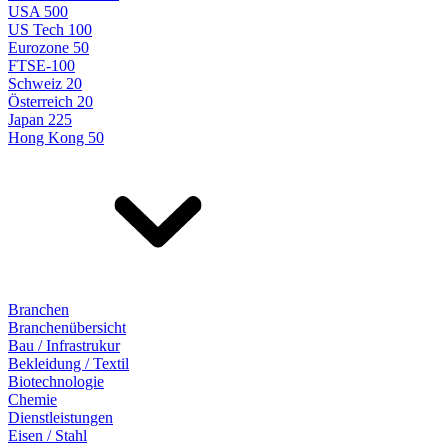
USA 500
US Tech 100
Eurozone 50
FTSE-100
Schweiz 20
Österreich 20
Japan 225
Hong Kong 50
Branchen
Branchenübersicht
Bau / Infrastrukur
Bekleidung / Textil
Biotechnologie
Chemie
Dienstleistungen
Eisen / Stahl