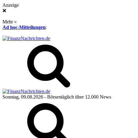
Anzeige
❌
Mehr »
Ad hoc-Mitteilungen
:
Sonntag, 09.08.2026
- Börsentäglich über 12.000 News