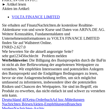
► Artikel lesen
Aktien im Artikel:
VOLTA FINANCE LIMITED
Sie erhalten auf FinanzNachrichten.de kostenlose Realtime-
Aktienkurse von
und
sowie Kurse und Daten von
ARIVA.DE AG
.
Weitere Kennzahlen, Fundamentaldaten und
Unternehmensinformationen zu VOLTA FINANCE LIMITED
finden Sie auf
Wallstreet Online
.
FNRD-2.627.0
Wie bewerten Sie die aktuell angezeigte Seite?
sehr gut
1
2
3
4
5
6
schlecht
Problem melden
Werbehinweise:
Die Billigung des Basisprospekts durch die BaFin
ist nicht als ihre Befürwortung der angebotenen Wertpapiere zu
verstehen. Wir empfehlen Interessenten und potenziellen Anlegern
den Basisprospekt und die Endgültigen Bedingungen zu lesen,
bevor sie eine Anlageentscheidung treffen, um sich möglichst
umfassend zu informieren, insbesondere über die potenziellen
Risiken und Chancen des Wertpapiers. Sie sind im Begriff, ein
Produkt zu erwerben, das nicht einfach ist und schwer zu verstehen
sein kann.
Deutschland 40
Xetra-Orderbuch
Ad hoc-Mitteilungen
Nachrichten Börsen
Aktien-Empfehlungen
Branchen
Medien
Nachrichten-Archiv