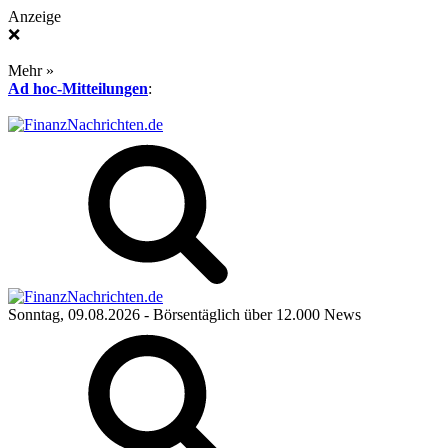
Anzeige
❌
Mehr »
Ad hoc-Mitteilungen
:
Sonntag, 09.08.2026
- Börsentäglich über 12.000 News