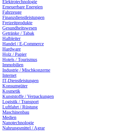
Elektrotechnologie
Erneuerbare Energien
Fahrzeuge
Finanzdienstleistungen
Freizeitprodukte
Gesundheitswesen
Getränke / Tabak
Halbleiter
Handel / E-Commerce
Hardware
Holz / Papier
Hotels / Tourismus
Immobilien
Industrie / Mischkonzerne
Internet
IT-Dienstleistungen
Konsumgüter
Kosmetik
Kunststoffe / Verpackungen
Logistik / Transport
Luftfahrt / Rüstung
Maschinenbau
Medien
Nanotechnologie
Nahrungsmittel / Agrar