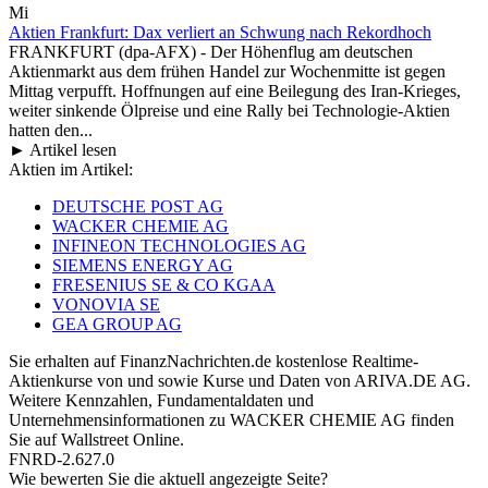
Mi
Aktien Frankfurt: Dax verliert an Schwung nach Rekordhoch
FRANKFURT (dpa-AFX) - Der Höhenflug am deutschen
Aktienmarkt aus dem frühen Handel zur Wochenmitte ist gegen
Mittag verpufft. Hoffnungen auf eine Beilegung des Iran-Krieges,
weiter sinkende Ölpreise und eine Rally bei Technologie-Aktien
hatten den...
► Artikel lesen
Aktien im Artikel:
DEUTSCHE POST AG
WACKER CHEMIE AG
INFINEON TECHNOLOGIES AG
SIEMENS ENERGY AG
FRESENIUS SE & CO KGAA
VONOVIA SE
GEA GROUP AG
Sie erhalten auf FinanzNachrichten.de kostenlose Realtime-
Aktienkurse von
und
sowie Kurse und Daten von
ARIVA.DE AG
.
Weitere Kennzahlen, Fundamentaldaten und
Unternehmensinformationen zu WACKER CHEMIE AG finden
Sie auf
Wallstreet Online
.
FNRD-2.627.0
Wie bewerten Sie die aktuell angezeigte Seite?