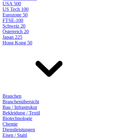
USA 500
US Tech 100
Eurozone 50
FTSE-100
Schweiz 20
Österreich 20
Japan 225
Hong Kong 50
Branchen
Branchenübersicht
Bau / Infrastrukur
Bekleidung / Textil
Biotechnologie
Chemie
Dienstleistungen
Eisen / Stahl