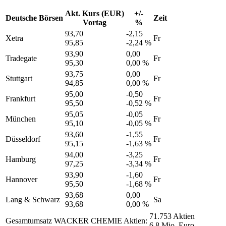
Akt. Kurs (EUR)
+/-
Deutsche Börsen
Zeit
Vortag
%
93,70
-2,15
Xetra
Fr
95,85
-2,24 %
93,90
0,00
Tradegate
Fr
95,30
0,00 %
93,75
0,00
Stuttgart
Fr
94,85
0,00 %
95,00
-0,50
Frankfurt
Fr
95,50
-0,52 %
95,05
-0,05
München
Fr
95,10
-0,05 %
93,60
-1,55
Düsseldorf
Fr
95,15
-1,63 %
94,00
-3,25
Hamburg
Fr
97,25
-3,34 %
93,90
-1,60
Hannover
Fr
95,50
-1,68 %
93,68
0,00
Lang & Schwarz
Sa
93,68
0,00 %
71.753 Aktien
Gesamtumsatz WACKER CHEMIE Aktien:
6,8 Mio. Euro