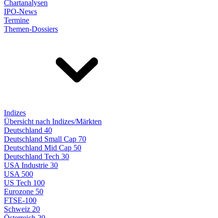
Chartanalysen
IPO-News
Termine
Themen-Dossiers
Indizes
Übersicht nach Indizes/Märkten
Deutschland 40
Deutschland Small Cap 70
Deutschland Mid Cap 50
Deutschland Tech 30
USA Industrie 30
USA 500
US Tech 100
Eurozone 50
FTSE-100
Schweiz 20
Österreich 20