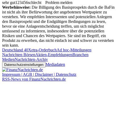
sehr gut
1
2
3
4
5
6
schlecht
Problem melden
Werbehinweise:
Die Billigung des Basisprospekts durch die BaFin
ist nicht als ihre Befürwortung der angebotenen Wertpapiere zu
verstehen. Wir empfehlen Interessenten und potenziellen Anlegern
den Basisprospekt und die Endgültigen Bedingungen zu lesen,
bevor sie eine Anlageentscheidung treffen, um sich möglichst
umfassend zu informieren, insbesondere über die potenziellen
Risiken und Chancen des Wertpapiers. Sie sind im Begriff, ein
Produkt zu erwerben, das nicht einfach ist und schwer zu verstehen
sein kann.
Deutschland 40
Xetra-Orderbuch
Ad hoc-Mitteilungen
Nachrichten Börsen
Aktien-Empfehlungen
Branchen
Medien
Nachrichten-Archiv
Mediadaten
Datenschutzeinstellungen
Impressum | AGB | Disclaimer | Datenschutz
RSS-News von FinanzNachrichten.de