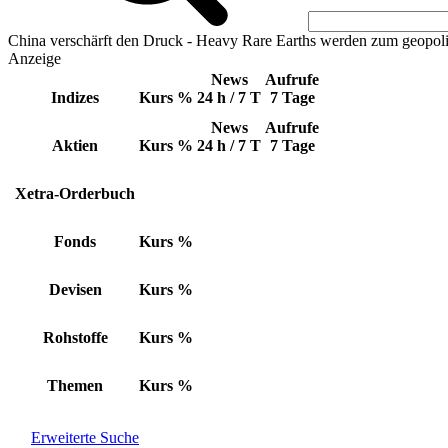
China verschärft den Druck - Heavy Rare Earths werden zum geopoli
Anzeige
News
Aufrufe
Indizes
Kurs
%
24 h / 7 T
7 Tage
News
Aufrufe
Aktien
Kurs
%
24 h / 7 T
7 Tage
Xetra-Orderbuch
Fonds
Kurs
%
Devisen
Kurs
%
Rohstoffe
Kurs
%
Themen
Kurs
%
Erweiterte Suche