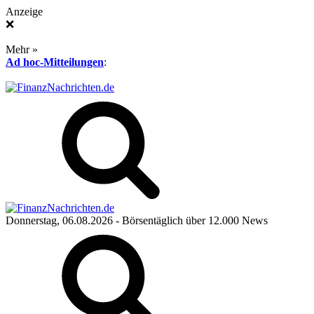
Anzeige
❌
Mehr »
Ad hoc-Mitteilungen
:
Donnerstag, 06.08.2026
- Börsentäglich über 12.000 News