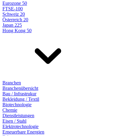
Eurozone 50
FTSE-100
Schweiz 20
Österreich 20
Japan 225
Hong Kong 50
Branchen
Branchenübersicht
Bau / Infrastrukur
Bekleidung / Textil
Biotechnologie
Chemie
Dienstleistungen
Eisen / Stahl
Elektrotechnologie
Erneuerbare Energien