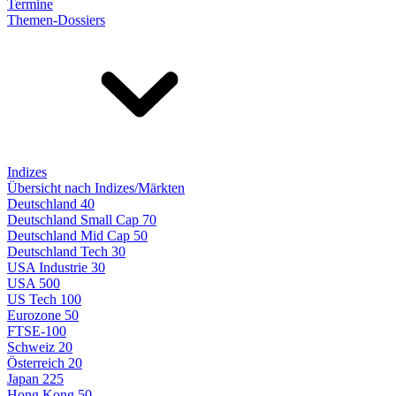
Termine
Themen-Dossiers
Indizes
Übersicht nach Indizes/Märkten
Deutschland 40
Deutschland Small Cap 70
Deutschland Mid Cap 50
Deutschland Tech 30
USA Industrie 30
USA 500
US Tech 100
Eurozone 50
FTSE-100
Schweiz 20
Österreich 20
Japan 225
Hong Kong 50