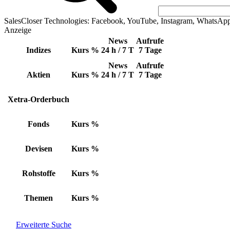
SalesCloser Technologies: Facebook, YouTube, Instagram, WhatsAp
Anzeige
News
Aufrufe
Indizes
Kurs
%
24 h / 7 T
7 Tage
News
Aufrufe
Aktien
Kurs
%
24 h / 7 T
7 Tage
Xetra-Orderbuch
Fonds
Kurs
%
Devisen
Kurs
%
Rohstoffe
Kurs
%
Themen
Kurs
%
Erweiterte Suche