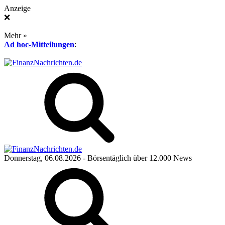
Anzeige
❌
Mehr »
Ad hoc-Mitteilungen
:
Donnerstag, 06.08.2026
- Börsentäglich über 12.000 News