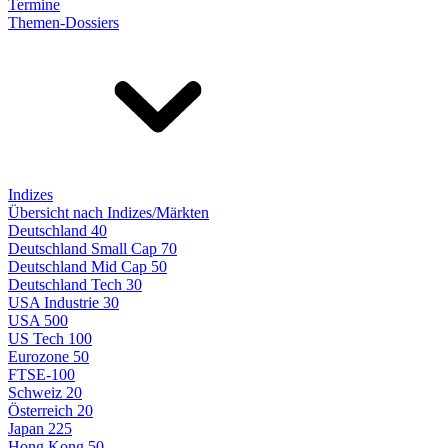
Termine
Themen-Dossiers
Indizes
Übersicht nach Indizes/Märkten
Deutschland 40
Deutschland Small Cap 70
Deutschland Mid Cap 50
Deutschland Tech 30
USA Industrie 30
USA 500
US Tech 100
Eurozone 50
FTSE-100
Schweiz 20
Österreich 20
Japan 225
Hong Kong 50