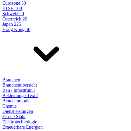
Eurozone 50
FTSE-100
Schweiz 20
Österreich 20
Japan 225
Hong Kong 50
Branchen
Branchenübersicht
Bau / Infrastrukur
Bekleidung / Textil
Biotechnologie
Chemie
Dienstleistungen
Eisen / Stahl
Elektrotechnologie
Erneuerbare Energien