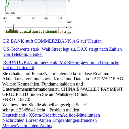
DZ BANK stuft COMMERZBANK AG auf 'Kaufen'
US-Techwerte stark: Wall Street legt zu, DAX steigt nach Zahlen
von Telekom, Henkel
ROUNDUP 3/Commerzbank: Mit Rekordgewinn in Gespräche
mit der Unicredit
Sie erhalten auf FinanzNachrichten.de kostenlose Realtime-
Aktienkurse von
und
sowie Kurse und Daten von
ARIVA.DE AG
.
Weitere Kennzahlen, Fundamentaldaten und
Unternehmensinformationen zu CHINA E-WALLET PAYMENT
GROUP LTD finden Sie auf
Wallstreet Online
.
FNRD-2.627.0
Wie bewerten Sie die aktuell angezeigte Seite?
sehr gut
1
2
3
4
5
6
schlecht
Problem melden
Deutschland 40
Xetra-Orderbuch
Ad hoc-Mitteilungen
Nachrichten Börsen
Aktien-Empfehlungen
Branchen
Medien
Nachrichten-Archiv