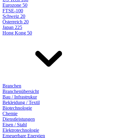
Eurozone 50
FTSE-100
Schweiz 20
Österreich 20
Japan 225
Hong Kong 50
Branchen
Branchenübersicht
Bau / Infrastrukur
Bekleidung / Textil
Biotechnologie
Chemie
Dienstleistungen
Eisen / Stahl
Elektrotechnologie
Erneuerbare Energien