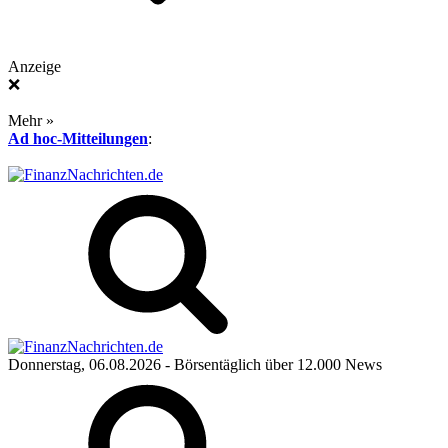
Anzeige
❌
Mehr »
Ad hoc-Mitteilungen
:
Donnerstag, 06.08.2026
- Börsentäglich über 12.000 News