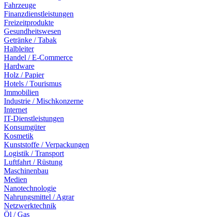
Fahrzeuge
Finanzdienstleistungen
Freizeitprodukte
Gesundheitswesen
Getränke / Tabak
Halbleiter
Handel / E-Commerce
Hardware
Holz / Papier
Hotels / Tourismus
Immobilien
Industrie / Mischkonzerne
Internet
IT-Dienstleistungen
Konsumgüter
Kosmetik
Kunststoffe / Verpackungen
Logistik / Transport
Luftfahrt / Rüstung
Maschinenbau
Medien
Nanotechnologie
Nahrungsmittel / Agrar
Netzwerktechnik
Öl / Gas