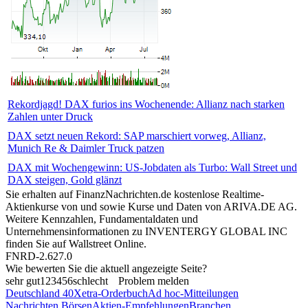
Rekordjagd! DAX furios ins Wochenende: Allianz nach starken
Zahlen unter Druck
DAX setzt neuen Rekord: SAP marschiert vorweg, Allianz,
Munich Re & Daimler Truck patzen
DAX mit Wochengewinn: US-Jobdaten als Turbo: Wall Street und
DAX steigen, Gold glänzt
Sie erhalten auf FinanzNachrichten.de kostenlose Realtime-
Aktienkurse von
und
sowie Kurse und Daten von
ARIVA.DE AG
.
Weitere Kennzahlen, Fundamentaldaten und
Unternehmensinformationen zu INVENTERGY GLOBAL INC
finden Sie auf
Wallstreet Online
.
FNRD-2.627.0
Wie bewerten Sie die aktuell angezeigte Seite?
sehr gut
1
2
3
4
5
6
schlecht
Problem melden
Deutschland 40
Xetra-Orderbuch
Ad hoc-Mitteilungen
Nachrichten Börsen
Aktien-Empfehlungen
Branchen