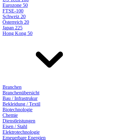
Eurozone 50
FTSE-100
Schweiz 20
Österreich 20
Japan 225
Hong Kong 50
Branchen
Branchenübersicht
Bau / Infrastrukur
Bekleidung / Textil
Biotechnologie
Chemie
Dienstleistungen
Eisen / Stahl
Elektrotechnologie
Erneuerbare Energien