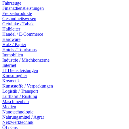
Fahrzeuge
Finanzdienstleistungen
Freizeitprodukte
Gesundheitswesen
Getränke / Tabak
Halbleiter
Handel / E-Commerce
Hardware
Holz / Papier
Hotels / Tourismus
Immobilien
Industrie / Mischkonzerne
Internet
IT-Dienstleistungen
Konsumgüter
Kosmetik
Kunststoffe / Verpackungen
Logistik / Transport
Luftfahrt / Rüstung
Maschinenbau
Medien
Nanotechnologie
Nahrungsmittel / Agrar
Netzwerktechnik
Öl / Gas