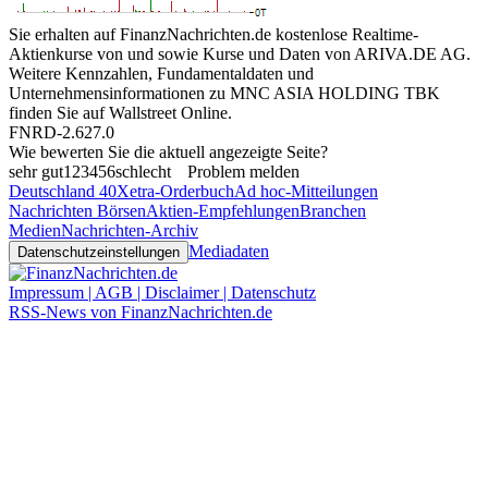
Sie erhalten auf FinanzNachrichten.de kostenlose Realtime-
Aktienkurse von
und
sowie Kurse und Daten von
ARIVA.DE AG
.
Weitere Kennzahlen, Fundamentaldaten und
Unternehmensinformationen zu MNC ASIA HOLDING TBK
finden Sie auf
Wallstreet Online
.
FNRD-2.627.0
Wie bewerten Sie die aktuell angezeigte Seite?
sehr gut
1
2
3
4
5
6
schlecht
Problem melden
Deutschland 40
Xetra-Orderbuch
Ad hoc-Mitteilungen
Nachrichten Börsen
Aktien-Empfehlungen
Branchen
Medien
Nachrichten-Archiv
Mediadaten
Datenschutzeinstellungen
Impressum | AGB | Disclaimer | Datenschutz
RSS-News von FinanzNachrichten.de