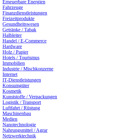
Erneuerbare Energien
Fahrzeuge
Finanzdienstleistungen
Freizeitprodukte
Gesundheitswesen
Getränke / Tabak
Halbleiter
Handel / E-Commerce
Hardware
Holz / Papier
Hotels / Tourismus
Immobilien
Industrie / Mischkonzerne
Internet
IT-Dienstleistungen
Konsumgüter
Kosmetik
Kunststoffe / Verpackungen
Logistik / Transport
Luftfahrt / Rüstung
Maschinenbau
Medien
Nanotechnologie
Nahrungsmittel / Agrar
Netzwerktechnik