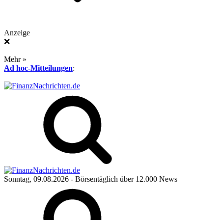
Anzeige
❌
Mehr »
Ad hoc-Mitteilungen
:
Sonntag, 09.08.2026
- Börsentäglich über 12.000 News