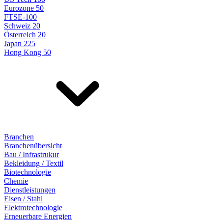
Eurozone 50
FTSE-100
Schweiz 20
Österreich 20
Japan 225
Hong Kong 50
Branchen
Branchenübersicht
Bau / Infrastrukur
Bekleidung / Textil
Biotechnologie
Chemie
Dienstleistungen
Eisen / Stahl
Elektrotechnologie
Erneuerbare Energien