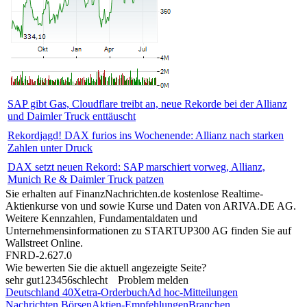
SAP gibt Gas, Cloudflare treibt an, neue Rekorde bei der Allianz
und Daimler Truck enttäuscht
Rekordjagd! DAX furios ins Wochenende: Allianz nach starken
Zahlen unter Druck
DAX setzt neuen Rekord: SAP marschiert vorweg, Allianz,
Munich Re & Daimler Truck patzen
Sie erhalten auf FinanzNachrichten.de kostenlose Realtime-
Aktienkurse von
und
sowie Kurse und Daten von
ARIVA.DE AG
.
Weitere Kennzahlen, Fundamentaldaten und
Unternehmensinformationen zu STARTUP300 AG finden Sie auf
Wallstreet Online
.
FNRD-2.627.0
Wie bewerten Sie die aktuell angezeigte Seite?
sehr gut
1
2
3
4
5
6
schlecht
Problem melden
Deutschland 40
Xetra-Orderbuch
Ad hoc-Mitteilungen
Nachrichten Börsen
Aktien-Empfehlungen
Branchen