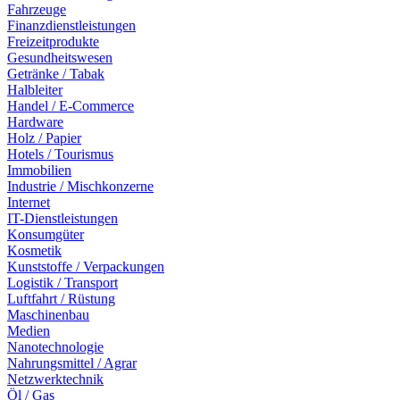
Fahrzeuge
Finanzdienstleistungen
Freizeitprodukte
Gesundheitswesen
Getränke / Tabak
Halbleiter
Handel / E-Commerce
Hardware
Holz / Papier
Hotels / Tourismus
Immobilien
Industrie / Mischkonzerne
Internet
IT-Dienstleistungen
Konsumgüter
Kosmetik
Kunststoffe / Verpackungen
Logistik / Transport
Luftfahrt / Rüstung
Maschinenbau
Medien
Nanotechnologie
Nahrungsmittel / Agrar
Netzwerktechnik
Öl / Gas