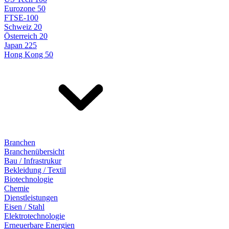
Eurozone 50
FTSE-100
Schweiz 20
Österreich 20
Japan 225
Hong Kong 50
Branchen
Branchenübersicht
Bau / Infrastrukur
Bekleidung / Textil
Biotechnologie
Chemie
Dienstleistungen
Eisen / Stahl
Elektrotechnologie
Erneuerbare Energien