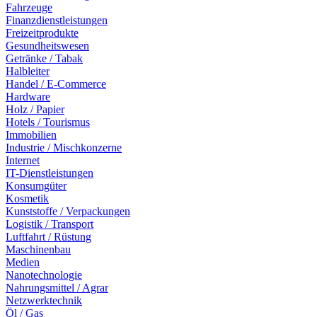
Fahrzeuge
Finanzdienstleistungen
Freizeitprodukte
Gesundheitswesen
Getränke / Tabak
Halbleiter
Handel / E-Commerce
Hardware
Holz / Papier
Hotels / Tourismus
Immobilien
Industrie / Mischkonzerne
Internet
IT-Dienstleistungen
Konsumgüter
Kosmetik
Kunststoffe / Verpackungen
Logistik / Transport
Luftfahrt / Rüstung
Maschinenbau
Medien
Nanotechnologie
Nahrungsmittel / Agrar
Netzwerktechnik
Öl / Gas