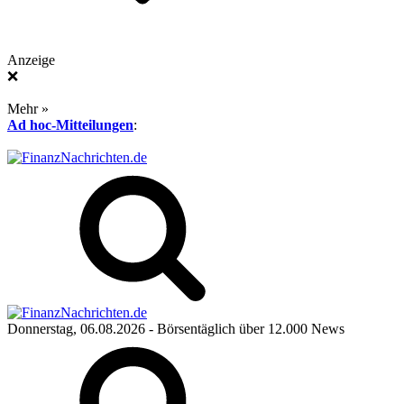
Anzeige
❌
Mehr »
Ad hoc-Mitteilungen
:
Donnerstag, 06.08.2026
- Börsentäglich über 12.000 News