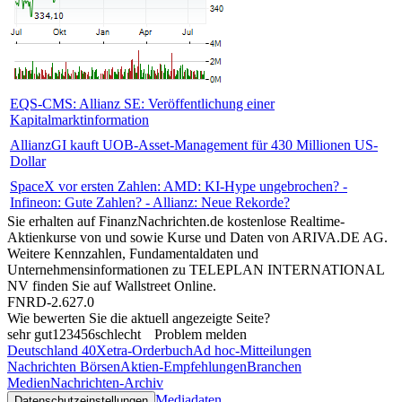
EQS-CMS: Allianz SE: Veröffentlichung einer
Kapitalmarktinformation
AllianzGI kauft UOB-Asset-Management für 430 Millionen US-
Dollar
SpaceX vor ersten Zahlen: AMD: KI-Hype ungebrochen? -
Infineon: Gute Zahlen? - Allianz: Neue Rekorde?
Sie erhalten auf FinanzNachrichten.de kostenlose Realtime-
Aktienkurse von
und
sowie Kurse und Daten von
ARIVA.DE AG
.
Weitere Kennzahlen, Fundamentaldaten und
Unternehmensinformationen zu TELEPLAN INTERNATIONAL
NV finden Sie auf
Wallstreet Online
.
FNRD-2.627.0
Wie bewerten Sie die aktuell angezeigte Seite?
sehr gut
1
2
3
4
5
6
schlecht
Problem melden
Deutschland 40
Xetra-Orderbuch
Ad hoc-Mitteilungen
Nachrichten Börsen
Aktien-Empfehlungen
Branchen
Medien
Nachrichten-Archiv
Mediadaten
Datenschutzeinstellungen