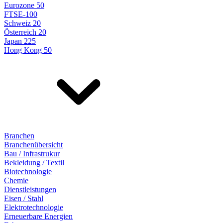
Eurozone 50
FTSE-100
Schweiz 20
Österreich 20
Japan 225
Hong Kong 50
Branchen
Branchenübersicht
Bau / Infrastrukur
Bekleidung / Textil
Biotechnologie
Chemie
Dienstleistungen
Eisen / Stahl
Elektrotechnologie
Erneuerbare Energien