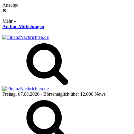
Anzeige
❌
Mehr »
Ad hoc-Mitteilungen
:
Freitag, 07.08.2026
- Börsentäglich über 12.000 News