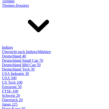
Termine
Themen-Dossiers
Indizes
Übersicht nach Indizes/Märkten
Deutschland 40
Deutschland Small Cap 70
Deutschland Mid Cap 50
Deutschland Tech 30
USA Industrie 30
USA 500
US Tech 100
Eurozone 50
FTSE-100
Schweiz 20
Österreich 20
Japan 225
Hong Kong 50