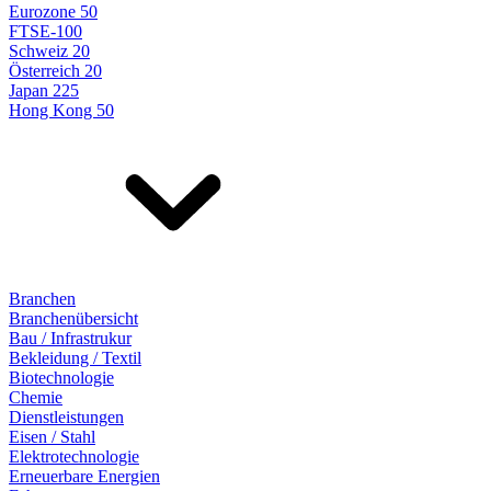
Eurozone 50
FTSE-100
Schweiz 20
Österreich 20
Japan 225
Hong Kong 50
Branchen
Branchenübersicht
Bau / Infrastrukur
Bekleidung / Textil
Biotechnologie
Chemie
Dienstleistungen
Eisen / Stahl
Elektrotechnologie
Erneuerbare Energien