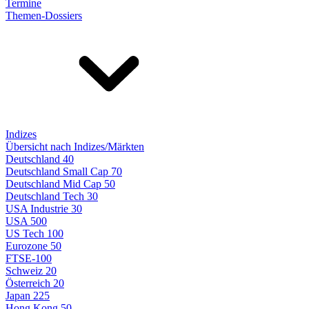
Termine
Themen-Dossiers
Indizes
Übersicht nach Indizes/Märkten
Deutschland 40
Deutschland Small Cap 70
Deutschland Mid Cap 50
Deutschland Tech 30
USA Industrie 30
USA 500
US Tech 100
Eurozone 50
FTSE-100
Schweiz 20
Österreich 20
Japan 225
Hong Kong 50