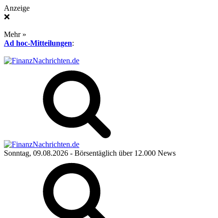
Anzeige
❌
Mehr »
Ad hoc-Mitteilungen
:
Sonntag, 09.08.2026
- Börsentäglich über 12.000 News