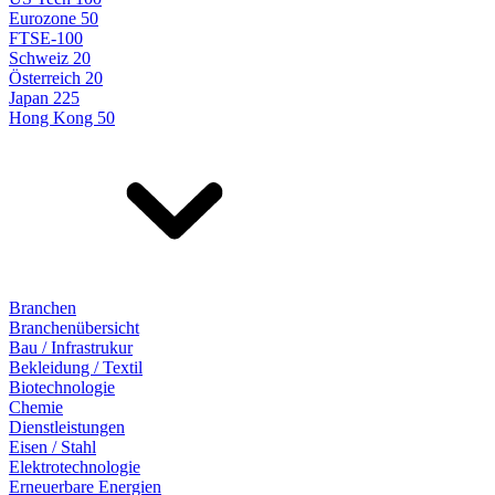
Eurozone 50
FTSE-100
Schweiz 20
Österreich 20
Japan 225
Hong Kong 50
Branchen
Branchenübersicht
Bau / Infrastrukur
Bekleidung / Textil
Biotechnologie
Chemie
Dienstleistungen
Eisen / Stahl
Elektrotechnologie
Erneuerbare Energien