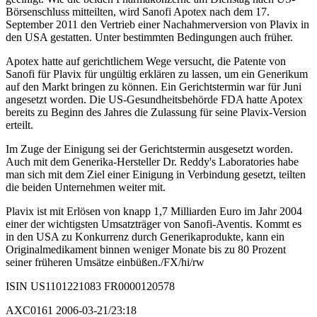
Börsenschluss mitteilten, wird Sanofi Apotex nach dem 17.
September 2011 den Vertrieb einer Nachahmerversion von Plavix in
den USA gestatten. Unter bestimmten Bedingungen auch früher.
Apotex hatte auf gerichtlichem Wege versucht, die Patente von
Sanofi für Plavix für ungültig erklären zu lassen, um ein Generikum
auf den Markt bringen zu können. Ein Gerichtstermin war für Juni
angesetzt worden. Die US-Gesundheitsbehörde FDA hatte Apotex
bereits zu Beginn des Jahres die Zulassung für seine Plavix-Version
erteilt.
Im Zuge der Einigung sei der Gerichtstermin ausgesetzt worden.
Auch mit dem Generika-Hersteller Dr. Reddy's Laboratories habe
man sich mit dem Ziel einer Einigung in Verbindung gesetzt, teilten
die beiden Unternehmen weiter mit.
Plavix ist mit Erlösen von knapp 1,7 Milliarden Euro im Jahr 2004
einer der wichtigsten Umsatzträger von Sanofi-Aventis. Kommt es
in den USA zu Konkurrenz durch Generikaprodukte, kann ein
Originalmedikament binnen weniger Monate bis zu 80 Prozent
seiner früheren Umsätze einbüßen./FX/hi/rw
ISIN US1101221083 FR0000120578
AXC0161 2006-03-21/23:18