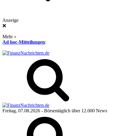
Anzeige
❌
Mehr »
Ad hoc-Mitteilungen
:
Freitag, 07.08.2026
- Börsentäglich über 12.000 News