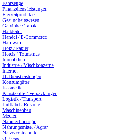
Fahrzeuge
Finanzdienstleistungen
Freizeitprodukte
Gesundheitswesen
Getränke / Tabak
Halbleiter
Handel / E-Commerce
Hardware
Holz / Papier
Hotels / Tourismus
Immobilien
Industrie / Mischkonzerne
Internet
IT-Dienstleistungen
Konsumgüter
Kosmetik
Kunststoffe / Verpackungen
Logistik / Transport
Luftfahrt / Rüstung
Maschinenbau
Medien
Nanotechnologie
Nahrungsmittel / Agrar
Netzwerktechnik
Öl / Gas