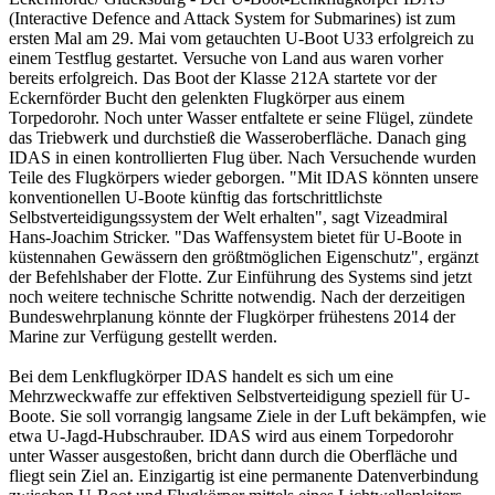
(Interactive Defence and Attack System for Submarines) ist zum
ersten Mal am 29. Mai vom getauchten U-Boot U33 erfolgreich zu
einem Testflug gestartet. Versuche von Land aus waren vorher
bereits erfolgreich. Das Boot der Klasse 212A startete vor der
Eckernförder Bucht den gelenkten Flugkörper aus einem
Torpedorohr. Noch unter Wasser entfaltete er seine Flügel, zündete
das Triebwerk und durchstieß die Wasseroberfläche. Danach ging
IDAS in einen kontrollierten Flug über. Nach Versuchende wurden
Teile des Flugkörpers wieder geborgen. "Mit IDAS könnten unsere
konventionellen U-Boote künftig das fortschrittlichste
Selbstverteidigungssystem der Welt erhalten", sagt Vizeadmiral
Hans-Joachim Stricker. "Das Waffensystem bietet für U-Boote in
küstennahen Gewässern den größtmöglichen Eigenschutz", ergänzt
der Befehlshaber der Flotte. Zur Einführung des Systems sind jetzt
noch weitere technische Schritte notwendig. Nach der derzeitigen
Bundeswehrplanung könnte der Flugkörper frühestens 2014 der
Marine zur Verfügung gestellt werden.
Bei dem Lenkflugkörper IDAS handelt es sich um eine
Mehrzweckwaffe zur effektiven Selbstverteidigung speziell für U-
Boote. Sie soll vorrangig langsame Ziele in der Luft bekämpfen, wie
etwa U-Jagd-Hubschrauber. IDAS wird aus einem Torpedorohr
unter Wasser ausgestoßen, bricht dann durch die Oberfläche und
fliegt sein Ziel an. Einzigartig ist eine permanente Datenverbindung