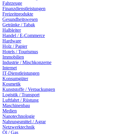
Fahrzeuge
Finanzdienstleistungen
Freizeitprodukte
Gesundheitswesen
Getränke / Tabak
Halbleiter
Handel / E-Commerce
Hardware
Holz / Papier
Hotels / Tourismus
Immobilien
Industrie / Mischkonzerne
Internet
IT-Dienstleistungen
Konsumgüter
Kosmetik
Kunststoffe / Verpackungen
Logistik / Transport
Luftfahrt / Rüstung
Maschinenbau
Medien
Nanotechnologie
Nahrungsmittel / Agrar
Netzwerktechnik
Öl / Gas