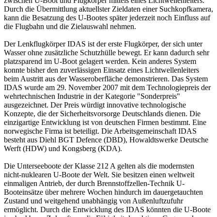
zwischen U-Boot und Flugkörper mittels eines Lichtwellenleiters.
Durch die Übermittlung aktuellster Zieldaten einer Suchkopfkamera,
kann die Besatzung des U-Bootes später jederzeit noch Einfluss auf
die Flugbahn und die Zielauswahl nehmen.
Der Lenkflugkörper IDAS ist der erste Flugkörper, der sich unter
Wasser ohne zusätzliche Schutzhülle bewegt. Er kann dadurch sehr
platzsparend im U-Boot gelagert werden. Kein anderes System
konnte bisher den zuverlässigen Einsatz eines Lichtwellenleiters
beim Austritt aus der Wasseroberfläche demonstrieren. Das System
IDAS wurde am 29. November 2007 mit dem Technologiepreis der
wehrtechnischen Industrie in der Kategorie "Sonderpreis"
ausgezeichnet. Der Preis würdigt innovative technologische
Konzepte, die der Sicherheitsvorsorge Deutschlands dienen. Die
einzigartige Entwicklung ist von deutschen Firmen bestimmt. Eine
norwegische Firma ist beteiligt. Die Arbeitsgemeinschaft IDAS
besteht aus Diehl BGT Defence (DBD), Howaldtswerke Deutsche
Werft (HDW) und Kongsberg (KDA).
Die Unterseeboote der Klasse 212 A gelten als die modernsten
nicht-nuklearen U-Boote der Welt. Sie besitzen einen weltweit
einmaligen Antrieb, der durch Brennstoffzellen-Technik U-
Booteinsätze über mehrere Wochen hindurch im dauergetauchten
Zustand und weitgehend unabhängig von Außenluftzufuhr
ermöglicht. Durch die Entwicklung des IDAS könnten die U-Boote