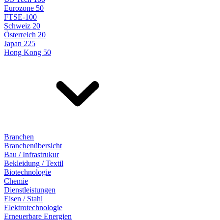
Eurozone 50
FTSE-100
Schweiz 20
Österreich 20
Japan 225
Hong Kong 50
Branchen
Branchenübersicht
Bau / Infrastrukur
Bekleidung / Textil
Biotechnologie
Chemie
Dienstleistungen
Eisen / Stahl
Elektrotechnologie
Erneuerbare Energien