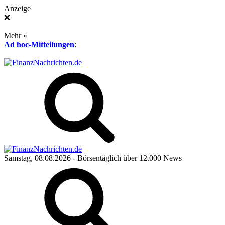
Anzeige
❌
Mehr »
Ad hoc-Mitteilungen
:
Samstag, 08.08.2026
- Börsentäglich über 12.000 News