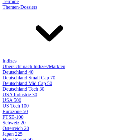
Termine
Themen-Dossiers
Indizes
Übersicht nach Indizes/Märkten
Deutschland 40
Deutschland Small Cap 70
Deutschland Mid Cap 50
Deutschland Tech 30
USA Industrie 30
USA 500
US Tech 100
Eurozone 50
FTSE-100
Schweiz 20
Österreich 20
Japan 225
Hong Kong 50