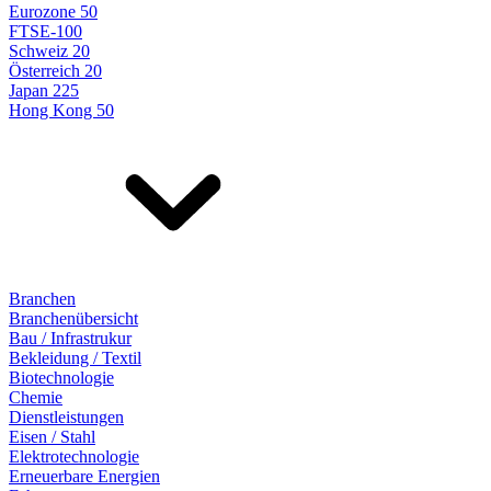
Eurozone 50
FTSE-100
Schweiz 20
Österreich 20
Japan 225
Hong Kong 50
Branchen
Branchenübersicht
Bau / Infrastrukur
Bekleidung / Textil
Biotechnologie
Chemie
Dienstleistungen
Eisen / Stahl
Elektrotechnologie
Erneuerbare Energien