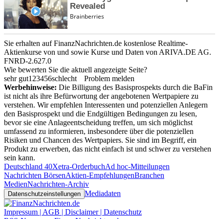
Sie erhalten auf FinanzNachrichten.de kostenlose Realtime-
Aktienkurse von
und
sowie Kurse und Daten von
ARIVA.DE AG
.
FNRD-2.627.0
Wie bewerten Sie die aktuell angezeigte Seite?
sehr gut
1
2
3
4
5
6
schlecht
Problem melden
Werbehinweise:
Die Billigung des Basisprospekts durch die BaFin
ist nicht als ihre Befürwortung der angebotenen Wertpapiere zu
verstehen. Wir empfehlen Interessenten und potenziellen Anlegern
den Basisprospekt und die Endgültigen Bedingungen zu lesen,
bevor sie eine Anlageentscheidung treffen, um sich möglichst
umfassend zu informieren, insbesondere über die potenziellen
Risiken und Chancen des Wertpapiers. Sie sind im Begriff, ein
Produkt zu erwerben, das nicht einfach ist und schwer zu verstehen
sein kann.
Deutschland 40
Xetra-Orderbuch
Ad hoc-Mitteilungen
Nachrichten Börsen
Aktien-Empfehlungen
Branchen
Medien
Nachrichten-Archiv
Mediadaten
Datenschutzeinstellungen
Impressum | AGB | Disclaimer | Datenschutz