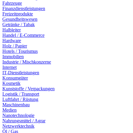
Fahrzeuge
Finanzdienstleistungen
Freizeitprodukte
Gesundheitswesen
Getränke / Tabak
Halbleiter
Handel / E-Commerce
Hardware
Holz / Papier
Hotels / Tourismus
Immobilien
Industrie / Mischkonzerne
Internet
IT-Dienstleistungen
Konsumgüter
Kosmetik
Kunststoffe / Verpackungen
Logistik / Transport
Luftfahrt / Rüstung
Maschinenbau
Medien
Nanotechnologie
Nahrungsmittel / Agrar
Netzwerktechnik
Öl / Gas