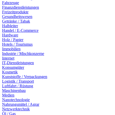
Fahrzeuge
Finanzdienstleistungen
Freizeitprodukte
Gesundheitswesen
Getränke / Tabak
Halbleiter
Handel / E-Commerce
Hardware
Holz / Papier
Hotels / Tourismus
Immobilien
Industrie / Mischkonzerne
Internet
IT-Dienstleistungen
Konsumgüter
Kosmetik
Kunststoffe / Verpackungen
Logistik / Transport
Luftfahrt / Rüstung
Maschinenbau
Medien
Nanotechnologie
Nahrungsmittel / Agrar
Netzwerktechnik
Öl / Gas