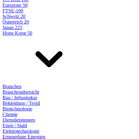
Eurozone 50
FTSE-100
Schweiz 20
Österreich 20
Japan 225
Hong Kong 50
Branchen
Branchenübersicht
Bau / Infrastrukur
Bekleidung / Textil
Biotechnologie
Chemie
Dienstleistungen
Eisen / Stahl
Elektrotechnologie
Erneuerbare Energien