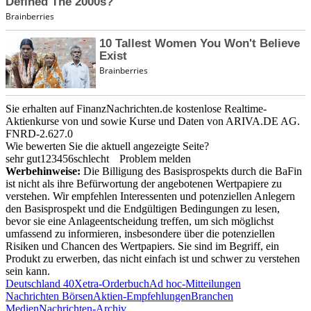
Sie erhalten auf FinanzNachrichten.de kostenlose Realtime-
Aktienkurse von
und
sowie Kurse und Daten von
ARIVA.DE AG
.
FNRD-2.627.0
Wie bewerten Sie die aktuell angezeigte Seite?
sehr gut
1
2
3
4
5
6
schlecht
Problem melden
Werbehinweise:
Die Billigung des Basisprospekts durch die BaFin
ist nicht als ihre Befürwortung der angebotenen Wertpapiere zu
verstehen. Wir empfehlen Interessenten und potenziellen Anlegern
den Basisprospekt und die Endgültigen Bedingungen zu lesen,
bevor sie eine Anlageentscheidung treffen, um sich möglichst
umfassend zu informieren, insbesondere über die potenziellen
Risiken und Chancen des Wertpapiers. Sie sind im Begriff, ein
Produkt zu erwerben, das nicht einfach ist und schwer zu verstehen
sein kann.
Deutschland 40
Xetra-Orderbuch
Ad hoc-Mitteilungen
Nachrichten Börsen
Aktien-Empfehlungen
Branchen
Medien
Nachrichten-Archiv