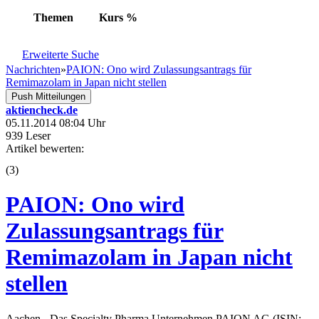
Themen
Kurs
%
Erweiterte Suche
Nachrichten
»
PAION: Ono wird Zulassungsantrags für
Remimazolam in Japan nicht stellen
Push Mitteilungen
aktiencheck.de
05.11.2014 08:04 Uhr
939 Leser
Artikel bewerten:
(
3
)
PAION: Ono wird
Zulassungsantrags für
Remimazolam in Japan nicht
stellen
Aachen - Das Specialty Pharma Unternehmen PAION AG (ISIN: