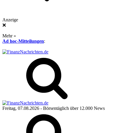
Anzeige
❌
Mehr »
Ad hoc-Mitteilungen
:
Freitag, 07.08.2026
- Börsentäglich über 12.000 News