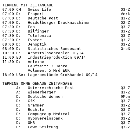
TERMINE MIT ZEITANGABE

07:00 CH:  Swiss Life                              Q3-Z
07:00 D:   Fraport                                 Verk
07:00 D:   Deutsche Post                           Q3-Z
07:00 D:   Heidelberger Druckmaschinen             Q2-Z
07:30 D:   Eon                                     Q3-Z
07:30 D:   Bilfinger                               Q3-Z
07:30 D:   Telefonica                              Q3-Z
07:30 D:   Evotec                                  Q3-Z
08:00 D:   Jenoptik                                Q3-Z
08:00 D:   Statistisches Bundesamt                 Groß
10:30 D:   Arbeitslosenzahlen 10/14

11:00 EU:  Industrieproduktion 09/14

11:30 D:   Anleihe

           Laufzeit: 2 Jahre

           Volumen: 5 Mrd EUR

16:00 USA: Lagerbestände Großhandel 09/14

TERMINE OHNE GENAUE ZEITANGABE

      A:   Österreichische Post                    Q3-Z
      A:   Wienerberger                            Q3-Z
      D:   Deutsche Wohnen                         9Mon
      D:   GfK                                     Q3-Z
      D:   Grammer                                 Q3-Z
      D:   Bechtle                                 Q3-Z
      D:   Compugroup Medical                      Q3-Z
      D:   Hypovereinsbank                         Q3-Z
      D:   OHB                                     Q3-Z
      D:   Cewe Stiftung                           Q3-Z