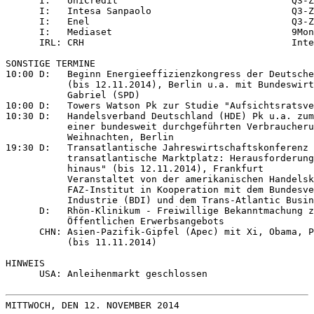
      I:   UniCredit                               Q3-Z
      I:   Intesa Sanpaolo                         Q3-Z
      I:   Enel                                    Q3-Z
      I:   Mediaset                                9Mon
      IRL: CRH                                     Inte
SONSTIGE TERMINE

10:00 D:   Beginn Energieeffizienzkongress der Deutsche
           (bis 12.11.2014), Berlin u.a. mit Bundeswirt
           Gabriel (SPD)

10:00 D:   Towers Watson Pk zur Studie "Aufsichtsratsve
10:30 D:   Handelsverband Deutschland (HDE) Pk u.a. zum
           einer bundesweit durchgeführten Verbraucheru
           Weihnachten, Berlin

19:30 D:   Transatlantische Jahreswirtschaftskonferenz 
           transatlantische Marktplatz: Herausforderung
           hinaus" (bis 12.11.2014), Frankfurt

           Veranstaltet von der amerikanischen Handelsk
           FAZ-Institut in Kooperation mit dem Bundesve
           Industrie (BDI) und dem Trans-Atlantic Busin
      D:   Rhön-Klinikum - Freiwillige Bekanntmachung z
           Öffentlichen Erwerbsangebots

      CHN: Asien-Pazifik-Gipfel (Apec) mit Xi, Obama, P
           (bis 11.11.2014)

HINWEIS

      USA: Anleihenmarkt geschlossen

MITTWOCH, DEN 12. NOVEMBER 2014
