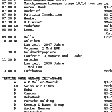
07:00 J:   Maschinenwerkzeugaufträge 10/14 (vorläufig)

07:00 D:   Aareal Bank                             Q3-Z
07:00 D:   Hochtief                                9Mon
07:00 D:   Patrizia Immobilien                     Q3-Z
07:30 D:   Henkel                                  Q3-Z
07:30 D:   DIC Asset                               9Mon
08:00 GB:  Vodafone                                Halb
08:00 D:   Leoni                                   Q3-Z
                                                   (Cal
09:00 D:   Hella                                   Erst
10:30 NL:  Anleihen

           Laufzeit: 2047 Jahre

           Volumen: 2 Mrd EUR

11:30 B:   Geldmarktpapiere

           Laufzeit: 3 Monate und 1 Jahr

11:30 D:   Anleihe

           Laufzeit: 2030 Jahre

           1 Mrd EUR

13:00 D:   Lufthansa                               Verk
TERMINE OHNE GENAUE ZEITANGABE

      A:   A.P.Moller-Maersk                       Q3-Z
      CH:  Swiss Air Lines                         Verk
      D:   EnbW                                    Q3-Z
      D:   Cancom                                  Q3-Z
      D:   DekaBank                                Q3-Z
      D:   Porsche Holding                         9Mon
      D:   Koenig & Bauer Group                    Q3-Z
      D:   Wacker Neuson                           Q3-Z