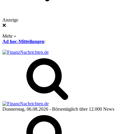
Anzeige
❌
Mehr »
Ad hoc-Mitteilungen
:
Donnerstag, 06.08.2026
- Börsentäglich über 12.000 News