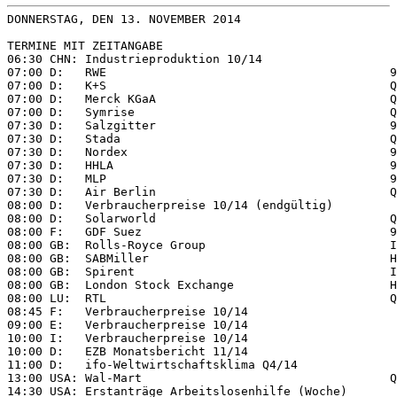
DONNERSTAG, DEN 13. NOVEMBER 2014

TERMINE MIT ZEITANGABE

06:30 CHN: Industrieproduktion 10/14

07:00 D:   RWE                                        9
07:00 D:   K+S                                        Q
07:00 D:   Merck KGaA                                 Q
07:00 D:   Symrise                                    Q
07:30 D:   Salzgitter                                 9
07:30 D:   Stada                                      Q
07:30 D:   Nordex                                     9
07:30 D:   HHLA                                       9
07:30 D:   MLP                                        9
07:30 D:   Air Berlin                                 Q
08:00 D:   Verbraucherpreise 10/14 (endgültig)

08:00 D:   Solarworld                                 Q
08:00 F:   GDF Suez                                   9
08:00 GB:  Rolls-Royce Group                          I
08:00 GB:  SABMiller                                  H
08:00 GB:  Spirent                                    I
08:00 GB:  London Stock Exchange                      H
08:00 LU:  RTL                                        Q
08:45 F:   Verbraucherpreise 10/14

09:00 E:   Verbraucherpreise 10/14

10:00 I:   Verbraucherpreise 10/14

10:00 D:   EZB Monatsbericht 11/14

11:00 D:   ifo-Weltwirtschaftsklima Q4/14

13:00 USA: Wal-Mart                                   Q
14:30 USA: Erstanträge Arbeitslosenhilfe (Woche)
