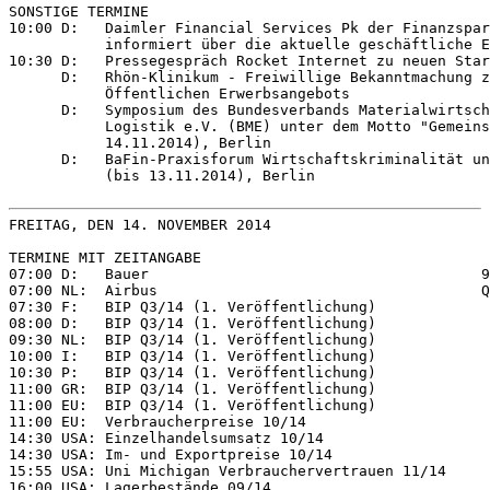
SONSTIGE TERMINE

10:00 D:   Daimler Financial Services Pk der Finanzspar
           informiert über die aktuelle geschäftliche E
10:30 D:   Pressegespräch Rocket Internet zu neuen Star
      D:   Rhön-Klinikum - Freiwillige Bekanntmachung z
           Öffentlichen Erwerbsangebots

      D:   Symposium des Bundesverbands Materialwirtsch
           Logistik e.V. (BME) unter dem Motto "Gemeins
           14.11.2014), Berlin

      D:   BaFin-Praxisforum Wirtschaftskriminalität un
           (bis 13.11.2014), Berlin

FREITAG, DEN 14. NOVEMBER 2014

TERMINE MIT ZEITANGABE

07:00 D:   Bauer                                      9
07:00 NL:  Airbus                                     Q
07:30 F:   BIP Q3/14 (1. Veröffentlichung)

08:00 D:   BIP Q3/14 (1. Veröffentlichung)

09:30 NL:  BIP Q3/14 (1. Veröffentlichung)

10:00 I:   BIP Q3/14 (1. Veröffentlichung)

10:30 P:   BIP Q3/14 (1. Veröffentlichung)

11:00 GR:  BIP Q3/14 (1. Veröffentlichung)

11:00 EU:  BIP Q3/14 (1. Veröffentlichung)

11:00 EU:  Verbraucherpreise 10/14

14:30 USA: Einzelhandelsumsatz 10/14

14:30 USA: Im- und Exportpreise 10/14

15:55 USA: Uni Michigan Verbrauchervertrauen 11/14

16:00 USA: Lagerbestände 09/14
