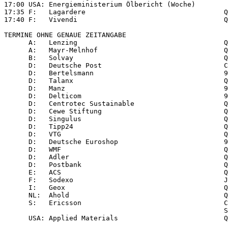
17:00 USA: Energieministerium Ölbericht (Woche)

17:35 F:   Lagardere                                  Q
17:40 F:   Vivendi                                    Q
TERMINE OHNE GENAUE ZEITANGABE

      A:   Lenzing                                    Q
      A:   Mayr-Melnhof                               Q
      B:   Solvay                                     Q
      D:   Deutsche Post                              C
      D:   Bertelsmann                                9
      D:   Talanx                                     Q
      D:   Manz                                       9
      D:   Delticom                                   9
      D:   Centrotec Sustainable                      Q
      D:   Cewe Stiftung                              Q
      D:   Singulus                                   Q
      D:   Tipp24                                     Q
      D:   VTG                                        Q
      D:   Deutsche Euroshop                          9
      D:   WMF                                        Q
      D:   Adler                                      Q
      D:   Postbank                                   Q
      E:   ACS                                        Q
      F:   Sodexo                                     J
      I:   Geox                                       Q
      NL:  Ahold                                      Q
      S:   Ericsson                                   C
                                                      S
      USA: Applied Materials                          Q