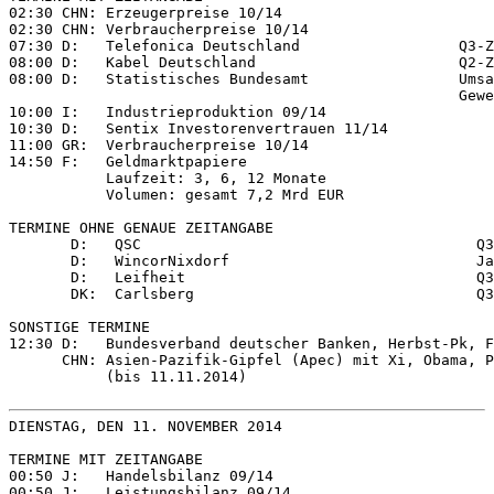
02:30 CHN: Erzeugerpreise 10/14

02:30 CHN: Verbraucherpreise 10/14

07:30 D:   Telefonica Deutschland                  Q3-Z
08:00 D:   Kabel Deutschland                       Q2-Z
08:00 D:   Statistisches Bundesamt                 Umsa
                                                   Gewe
10:00 I:   Industrieproduktion 09/14

10:30 D:   Sentix Investorenvertrauen 11/14

11:00 GR:  Verbraucherpreise 10/14

14:50 F:   Geldmarktpapiere

           Laufzeit: 3, 6, 12 Monate

           Volumen: gesamt 7,2 Mrd EUR

TERMINE OHNE GENAUE ZEITANGABE

       D:   QSC                                      Q3
       D:   WincorNixdorf                            Ja
       D:   Leifheit                                 Q3
       DK:  Carlsberg                                Q3
SONSTIGE TERMINE

12:30 D:   Bundesverband deutscher Banken, Herbst-Pk, F
      CHN: Asien-Pazifik-Gipfel (Apec) mit Xi, Obama, P
           (bis 11.11.2014)

DIENSTAG, DEN 11. NOVEMBER 2014

TERMINE MIT ZEITANGABE

00:50 J:   Handelsbilanz 09/14

00:50 J:   Leistungsbilanz 09/14
