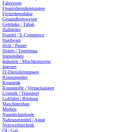
Fahrzeuge
Finanzdienstleistungen
Freizeitprodukte
Gesundheitswesen
Getränke / Tabak
Halbleiter
Handel / E-Commerce
Hardware
Holz / Papier
Hotels / Tourismus
Immobilien
Industrie / Mischkonzerne
Internet
IT-Dienstleistungen
Konsumgüter
Kosmetik
Kunststoffe / Verpackungen
Logistik / Transport
Luftfahrt / Rüstung
Maschinenbau
Medien
Nanotechnologie
Nahrungsmittel / Agrar
Netzwerktechnik
Öl / Gas