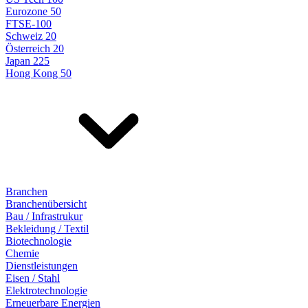
Eurozone 50
FTSE-100
Schweiz 20
Österreich 20
Japan 225
Hong Kong 50
Branchen
Branchenübersicht
Bau / Infrastrukur
Bekleidung / Textil
Biotechnologie
Chemie
Dienstleistungen
Eisen / Stahl
Elektrotechnologie
Erneuerbare Energien