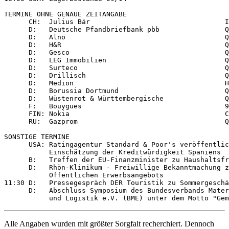
TERMINE OHNE GENAUE ZEITANGABE

      CH:  Julius Bär                                 I
      D:   Deutsche Pfandbriefbank pbb                Q
      D:   Alno                                       Q
      D:   H&R                                        Q
      D:   Gesco                                      Q
      D:   LEG Immobilien                             Q
      D:   Surteco                                    Q
      D:   Drillisch                                  Q
      D:   Medion                                     H
      D:   Borussia Dortmund                          Q
      D:   Wüstenrot & Württembergische               Q
      F:   Bouygues                                   9
      FIN: Nokia                                      C
      RU:  Gazprom                                    Q
SONSTIGE TERMINE

      USA: Ratingagentur Standard & Poor's veröffentlic
           Einschätzung der Kreditwürdigkeit Spaniens

      B:   Treffen der EU-Finanzminister zu Haushaltsfr
      D:   Rhön-Klinikum - Freiwillige Bekanntmachung z
           Öffentlichen Erwerbsangebots

11:30 D:   Pressegespräch DER Touristik zu Sommergeschä
      D:   Abschluss Symposium des Bundesverbands Mater
Alle Angaben wurden mit größter Sorgfalt recherchiert. Dennoch