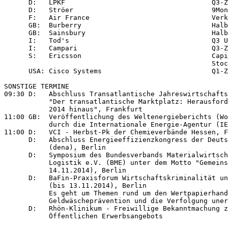
      D:   LPKF                                    Q3-Z
      D:   Ströer                                  9Mon
      F:   Air France                              Verk
      GB:  Burberry                                Halb
      GB:  Sainsbury                               Halb
      I:   Tod's                                   Q3 U
      I:   Campari                                 Q3-Z
      S:   Ericsson                                Capi
                                                   Stoc
      USA: Cisco Systems                           Q1-Z
SONSTIGE TERMINE

09:30 D:   Abschluss Transatlantische Jahreswirtschafts
           "Der transatlantische Marktplatz: Herausford
           2014 hinaus", Frankfurt

11:00 GB:  Veröffentlichung des Weltenergieberichts (Wo
           durch die Internationale Energie-Agentur (IE
11:00 D:   VCI - Herbst-Pk der Chemieverbände Hessen, F
      D:   Abschluss Energieeffizienzkongress der Deuts
           (dena), Berlin

      D:   Symposium des Bundesverbands Materialwirtsch
           Logistik e.V. (BME) unter dem Motto "Gemeins
           14.11.2014), Berlin

      D:   BaFin-Praxisforum Wirtschaftskriminalität un
           (bis 13.11.2014), Berlin

           Es geht um Themen rund um den Wertpapierhand
           Geldwäscheprävention und die Verfolgung uner
      D:   Rhön-Klinikum - Freiwillige Bekanntmachung z
           Öffentlichen Erwerbsangebots
