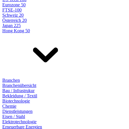
Eurozone 50
FTSE-100
Schweiz 20
Österreich 20
Japan 225
Hong Kong 50
Branchen
Branchenübersicht
Bau / Infrastrukur
Bekleidung / Textil
Biotechnologie
Chemie
Dienstleistungen
Eisen / Stahl
Elektrotechnologie
Erneuerbare Energien