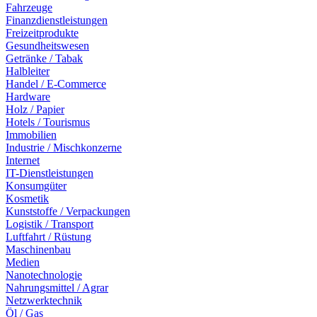
Fahrzeuge
Finanzdienstleistungen
Freizeitprodukte
Gesundheitswesen
Getränke / Tabak
Halbleiter
Handel / E-Commerce
Hardware
Holz / Papier
Hotels / Tourismus
Immobilien
Industrie / Mischkonzerne
Internet
IT-Dienstleistungen
Konsumgüter
Kosmetik
Kunststoffe / Verpackungen
Logistik / Transport
Luftfahrt / Rüstung
Maschinenbau
Medien
Nanotechnologie
Nahrungsmittel / Agrar
Netzwerktechnik
Öl / Gas