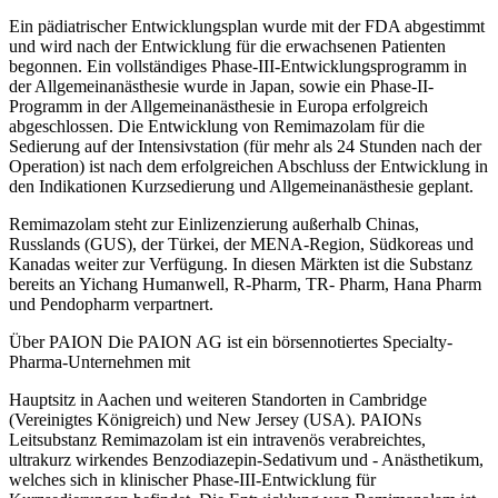
Ein pädiatrischer Entwicklungsplan wurde mit der FDA abgestimmt
und wird nach der Entwicklung für die erwachsenen Patienten
begonnen. Ein vollständiges Phase-III-Entwicklungsprogramm in
der Allgemeinanästhesie wurde in Japan, sowie ein Phase-II-
Programm in der Allgemeinanästhesie in Europa erfolgreich
abgeschlossen. Die Entwicklung von Remimazolam für die
Sedierung auf der Intensivstation (für mehr als 24 Stunden nach der
Operation) ist nach dem erfolgreichen Abschluss der Entwicklung in
den Indikationen Kurzsedierung und Allgemeinanästhesie geplant.
Remimazolam steht zur Einlizenzierung außerhalb Chinas,
Russlands (GUS), der Türkei, der MENA-Region, Südkoreas und
Kanadas weiter zur Verfügung. In diesen Märkten ist die Substanz
bereits an Yichang Humanwell, R-Pharm, TR- Pharm, Hana Pharm
und Pendopharm verpartnert.
Über PAION Die PAION AG ist ein börsennotiertes Specialty-
Pharma-Unternehmen mit
Hauptsitz in Aachen und weiteren Standorten in Cambridge
(Vereinigtes Königreich) und New Jersey (USA). PAIONs
Leitsubstanz Remimazolam ist ein intravenös verabreichtes,
ultrakurz wirkendes Benzodiazepin-Sedativum und - Anästhetikum,
welches sich in klinischer Phase-III-Entwicklung für