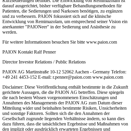
Kurzsedierungen befindet. Die Entwicklung von Remimazolam ist
darauf ausgerichtet, bisher verfügbare Behandlungsmethoden für
Patienten, die Sedierungen und Narkosen benötigen, zu ergänzen
und zu verbessern. PAION fokussiert sich auf die klinische
Entwicklung von Remimazolam, um entsprechend seiner Vision ein
anerkannter "PAIONeer" in der Sedierung und Anästhesie zu
werden.
Für weitere Informationen besuchen Sie bitte www.paion.com
PAION Kontakt Ralf Penner
Director Investor Relations / Public Relations
PAION AG Martinstraße 10-12 52062 Aachen - Germany Telefon:
+49 241 4453-152 E-mail: r.penner@paion.com www.paion.com
Disclaimer: Diese Veröffentlichung enthält bestimmte in die Zukunft
gerichtete Aussagen, die die PAION AG betreffen. Diese spiegeln
die nach bestem Wissen vorgenommenen Einschätzungen und
Annahmen des Managements der PAION AG zum Datum dieser
Mitteilung wider und beinhalten bestimmte Risiken, Unsicherheiten
und sonstige Faktoren. Sollten sich die den Annahmen der
Gesellschaft zugrunde liegenden Verhältnisse ändern, so kann dies
dazu führen, dass die tatsächlichen Ergebnisse und Maßnahmen von
den implizit oder ausdrücklich erwarteten Ergebnissen und