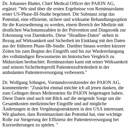
Dr. Johannes Blatter, Chief Medical Officer der PAION AG,
ergänzt: "Wir sind über die ersten Ergebnisse von Remimazolams
erster US-Phase-III-Studie begeistert. Die Substanz zeigt das
Potential, eine effiziente, sichere und wirksame Behandlungsoption
für die Kurzsedierung zu werden, einem Bereich der Medizin mit
deutlichen Wachstumszahlen in der Prävention und Diagnostik zur
Erkennung von Darmkrebs. Diese "Headline-Daten" stehen in
Bezug auf Wirksamkeit und Sicherheit im Einklang mit den Daten
aus der früheren Phase-IIb-Studie. Darüber hinaus werden kürzere
Zeiten bis zum Beginn des Eingriffs und bis zur Wiedererlangung
des vollständigen Bewusstseins im historischen Vergleich zu
Midazolam beobachtet. Remimazolam kann mit seiner Wirksamkeit
und seinem Sicherheitsprofil Patientenzufriedenheit in der
ambulanten Patientenversorgung verbessern."
Dr. Wolfgang Söhngen, Vorstandsvorsitzender der PAION AG,
kommentierte: "Zunächst einmal möchte ich all jenen danken, die
zum Gelingen dieses Meilensteins für PAION beigetragen haben.
Diese Daten sind auch mit Blick auf die steigende Sorge um die
Gesamtkosten medizinischer Eingriffe und auf mögliche
Änderungen in den Vergütungsstrukturen in den USA interessant.
Wir glauben, dass Remimazolam das Potential hat, eine wichtige
Rolle zur Steigerung der Effizienz der Patientenversorgung bei
Kurzsedierungen zu spielen. "