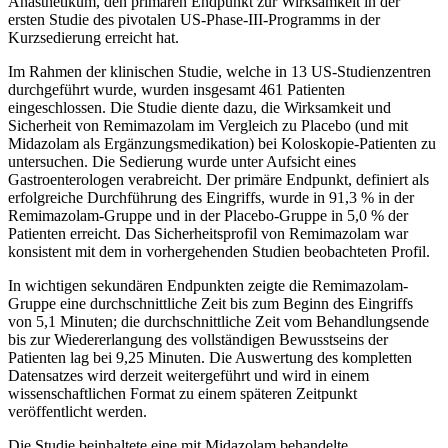
Anästhetikum, den primären Endpunkt zur Wirksamkeit in der
ersten Studie des pivotalen US-Phase-III-Programms in der
Kurzsedierung erreicht hat.
Im Rahmen der klinischen Studie, welche in 13 US-Studienzentren
durchgeführt wurde, wurden insgesamt 461 Patienten
eingeschlossen. Die Studie diente dazu, die Wirksamkeit und
Sicherheit von Remimazolam im Vergleich zu Placebo (und mit
Midazolam als Ergänzungsmedikation) bei Koloskopie-Patienten zu
untersuchen. Die Sedierung wurde unter Aufsicht eines
Gastroenterologen verabreicht. Der primäre Endpunkt, definiert als
erfolgreiche Durchführung des Eingriffs, wurde in 91,3 % in der
Remimazolam-Gruppe und in der Placebo-Gruppe in 5,0 % der
Patienten erreicht. Das Sicherheitsprofil von Remimazolam war
konsistent mit dem in vorhergehenden Studien beobachteten Profil.
In wichtigen sekundären Endpunkten zeigte die Remimazolam-
Gruppe eine durchschnittliche Zeit bis zum Beginn des Eingriffs
von 5,1 Minuten; die durchschnittliche Zeit vom Behandlungsende
bis zur Wiedererlangung des vollständigen Bewusstseins der
Patienten lag bei 9,25 Minuten. Die Auswertung des kompletten
Datensatzes wird derzeit weitergeführt und wird in einem
wissenschaftlichen Format zu einem späteren Zeitpunkt
veröffentlicht werden.
Die Studie beinhaltete eine mit Midazolam behandelte