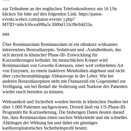
zur Teilnahme an der englischen Telefonkonferenz um 16 Uhr
klicken Sie bitte auf den folgenden Link: https://paion-
events.webex.com/paion-events/ j.php?
MTID=mbcb36cea99ba5c300bd133cf8e94d33a.
###
Über Remimazolam Remimazolam ist ein ultrakurz wirksames
intravenöses Benzodiazepin- Sedativum und -Anästhetikum, das
sich derzeit in klinischer Phase-III- Entwicklung für
Kurzsedierungen befindet. Im menschlichen Körper wird
Remimazolam von Gewebe-Esterasen, einer weit verbreiteten Art
von Enzymen, zu einem inaktiven Metaboliten abgebaut und nicht
über cytochromabhängige Abbauwege in der Leber. Wie bei
anderen Benzodiazepinen steht mit Flumazenil ein Gegenmittel zur
Verfügung, um bei Bedarf die Sedierung und Narkose des Patienten
wieder rasch beenden zu können.
Wirksamkeit und Sicherheit wurden bereits in klinischen Studien bei
über 1.000 Patienten nachgewiesen. Derzeit läuft ein US-Phase-III-
Programm für Kurzsedierung. Die bisherigen Daten deuten darauf
hin, dass Remimazolam einen raschen Wirkeintritt und ein schnelles
Abklingen der Wirkung hat und dabei ein günstiges
kardiorespiratorisches Sicherheitsprofil besitzt.