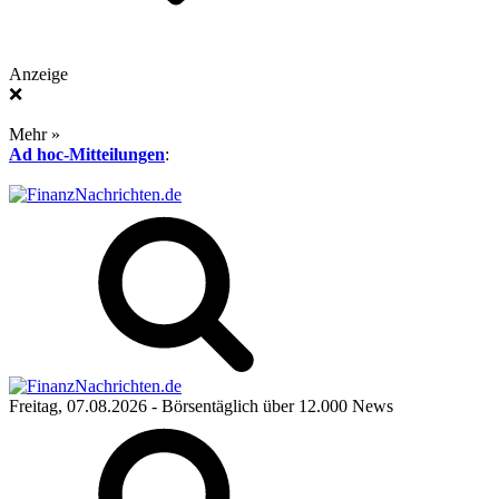
Anzeige
❌
Mehr »
Ad hoc-Mitteilungen
:
Freitag, 07.08.2026
- Börsentäglich über 12.000 News