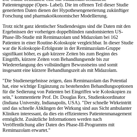
Patientengruppe (Open- Label). Die im offenen Teil dieser Studie
generierten Daten dienen der Hypothesengenerierung zukünftiger
Forschung und pharmakoökonomischer Modellierung.
Trotz nicht ganz identischer Studiendesigns sind die Daten mit den
Ergebnissen der vorherigen doppelblinden randomisierten US-
Phase-IIb-Studie mit Remimazolam und Midazolam bei 162
Patienten in einer Routine-Koloskopie vergleichbar. In dieser Studie
war die Koloskopie-Erfolgsrate in der Remimazolam-Gruppe
signifikant höher, es gab kürzere Zeiten bis zum Beginn des
Eingriffs, kürzere Zeiten vom Behandlungsende bis zur
Wiedererlangung des vollständigen Bewusstseins und somit
insgesamt eine kürzere Behandlungszeit als mit Midazolam.
"Die Studienergebnisse zeigen, dass Remimazolam das Potential
hat, eine wichtige Ergänzung zu bestehenden Behandlungsoptionen
für die Sedierung von Patienten bei Eingriffen wie Koloskopien zu
sein," kommentierte Prof. Dr. Douglas Rex, Studienkoordinator
(Indiana University, Indianapolis, USA). "Der schnelle Wirkeintritt
und das schnelle Abklingen der Wirkung sind aus Sicht ambulanter
Kliniken interessant, da dies ein effizienteres Patientenmanagement
ermöglicht. Zusätzliche Informationen werden nach
Veröffentlichung aller Daten des Phase-III-Programms mit
Remimazolam erwartet."